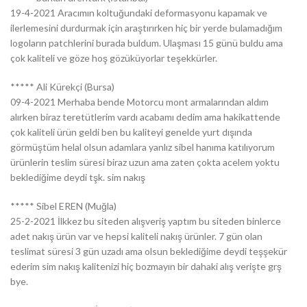
19-4-2021 Aracımın koltuğundaki deformasyonu kapamak ve
ilerlemesini durdurmak için araştırırken hiç bir yerde bulamadığım
logoların patchlerini burada buldum. Ulaşması 15 günü buldu ama
çok kaliteli ve göze hoş gözüküyorlar teşekkürler.
***** Ali Kürekçi (Bursa)
09-4-2021 Merhaba bende Motorcu mont armalarından aldım
alırken biraz teretütlerim vardı acabamı dedim ama hakikattende
çok kaliteli ürün geldi ben bu kaliteyi genelde yurt dışında
görmüştüm helal olsun adamlara yanlız sibel hanıma katılıyorum
ürünlerin teslim süresi biraz uzun ama zaten çokta acelem yoktu
beklediğime deydi tşk. sim nakış
***** Sibel EREN (Muğla)
25-2-2021 İlkkez bu siteden alışveriş yaptım bu siteden binlerce
adet nakış ürün var ve hepsi kaliteli nakış ürünler. 7 gün olan
teslimat süresi 3 gün uzadı ama olsun beklediğime deydi teşşekür
ederim sim nakış kalitenizi hiç bozmayın bir dahaki alış verişte grş
bye.