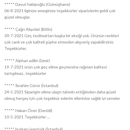
***** Davut habipoğlu (Gümüşhane)
06-8-2021 ilginize emeginize teşekkürler siparislerim geldi çok
güzel olmuşlar.
***** Çağrı Akpolat (Bitlis)
30-7-2021 Geç teslimattan başka bir eksiği yok. Ürünün renkleri
çok canlı ve çok kaliteli şüphe etmeden alışveriş yapabilirsiniz.
Teşekkürler.
***** Alphan adilin (İzmir)
19-7-2021 ürün çok geç elime geçmesine rağmen kalitesi
tartışılmaz.. teşekkürler
***** İbrahim Görür (İstanbul)
24-5-2021 Siparişim elime ulaştı tahmin ettiğimden daha güzel
olmuş herşey için çok teşekkür ederim ellerinize sağlık iyi seneler
***** Hakan Öner (Denizli)
10-5-2021 Teşekkürler …
***** burkan ürentürk (İstanbul)