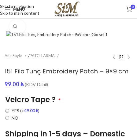
Skip to navigation
0
MENU
Skip to main content
Click to enlarge
Ana Sayfa
/
PATCH ARMA
151 Filo Tunç Embroidery Patch – 9×9 cm
99.00
₺
(KDV Dahil)
Velcro Tape ?
*
YES
(+
49.00
₺
)
NO
Shipping in 1-5 days – Domestic