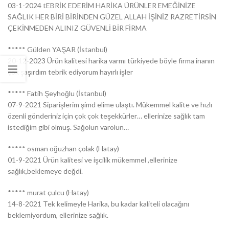
03-1-2024 tEBRİK EDERİM HARİKA ÜRÜNLER EMEĞİNİZE
SAĞLIK HER BİRİ BİRİNDEN GÜZEL ALLAH İŞİNİZ RAZRETİRSİN
ÇEKİNMEDEN ALINIZ GÜVENLİ BİR FİRMA
***** Gülden YAŞAR (İstanbul)
20-12-2023 Ürün kalitesi harika varmı türkiyede böyle firma inanın
çok şaşırdım tebrik ediyorum hayırlı işler
***** Fatih Şeyhoğlu (İstanbul)
07-9-2021 Siparişlerim şimd elime ulaştı. Mükemmel kalite ve hızlı
özenli gönderiniz için çok çok teşekkürler… ellerinize sağlık tam
istediğim gibi olmuş. Sağolun varolun…
***** osman oğuzhan çolak (Hatay)
01-9-2021 Ürün kalitesi ve işcilik mükemmel ,ellerinize
sağlık,beklemeye değdi.
***** murat çulcu (Hatay)
14-8-2021 Tek kelimeyle Harika, bu kadar kaliteli olacağını
beklemiyordum, ellerinize sağlık.