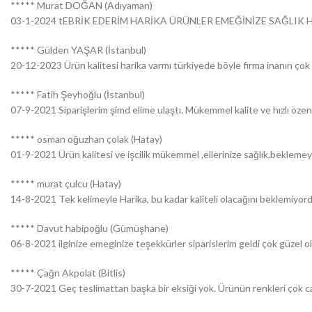
***** Murat DOĞAN (Adıyaman)
03-1-2024 tEBRİK EDERİM HARİKA ÜRÜNLER EMEĞİNİZE SAĞLIK H
***** Gülden YAŞAR (İstanbul)
20-12-2023 Ürün kalitesi harika varmı türkiyede böyle firma inanın çok ş
***** Fatih Şeyhoğlu (İstanbul)
07-9-2021 Siparişlerim şimd elime ulaştı. Mükemmel kalite ve hızlı özen
***** osman oğuzhan çolak (Hatay)
01-9-2021 Ürün kalitesi ve işcilik mükemmel ,ellerinize sağlık,bekleme
***** murat çulcu (Hatay)
14-8-2021 Tek kelimeyle Harika, bu kadar kaliteli olacağını beklemiyordu
***** Davut habipoğlu (Gümüşhane)
06-8-2021 ilginize emeginize teşekkürler siparislerim geldi çok güzel o
***** Çağrı Akpolat (Bitlis)
30-7-2021 Geç teslimattan başka bir eksiği yok. Ürünün renkleri çok can