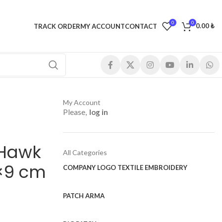
0
0
0.00
₺
TRACK ORDER
MY ACCOUNT
CONTACT
My Account
Please,
log in
 Hawk
All Categories
×9 cm
COMPANY LOGO TEXTILE EMBROIDERY
PATCH ARMA