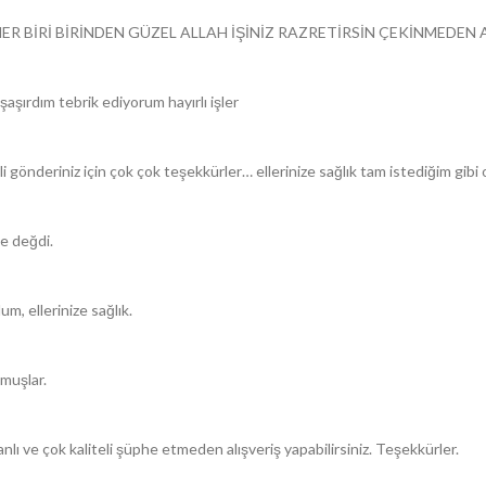
ER BİRİ BİRİNDEN GÜZEL ALLAH İŞİNİZ RAZRETİRSİN ÇEKİNMEDEN A
aşırdım tebrik ediyorum hayırlı işler
li gönderiniz için çok çok teşekkürler… ellerinize sağlık tam istediğim gib
ye değdi.
m, ellerinize sağlık.
lmuşlar.
lı ve çok kaliteli şüphe etmeden alışveriş yapabilirsiniz. Teşekkürler.