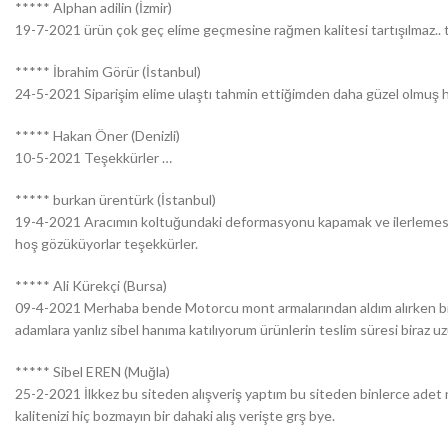
***** Alphan adilin (İzmir)
19-7-2021 ürün çok geç elime geçmesine rağmen kalitesi tartışılmaz.. 
***** İbrahim Görür (İstanbul)
24-5-2021 Siparişim elime ulaştı tahmin ettiğimden daha güzel olmuş her
***** Hakan Öner (Denizli)
10-5-2021 Teşekkürler …
***** burkan ürentürk (İstanbul)
19-4-2021 Aracımın koltuğundaki deformasyonu kapamak ve ilerlemesini 
hoş gözüküyorlar teşekkürler.
***** Ali Kürekçi (Bursa)
09-4-2021 Merhaba bende Motorcu mont armalarından aldım alırken bira
adamlara yanlız sibel hanıma katılıyorum ürünlerin teslim süresi biraz
***** Sibel EREN (Muğla)
25-2-2021 İlkkez bu siteden alışveriş yaptım bu siteden binlerce adet n
kalitenizi hiç bozmayın bir dahaki alış verişte grş bye.