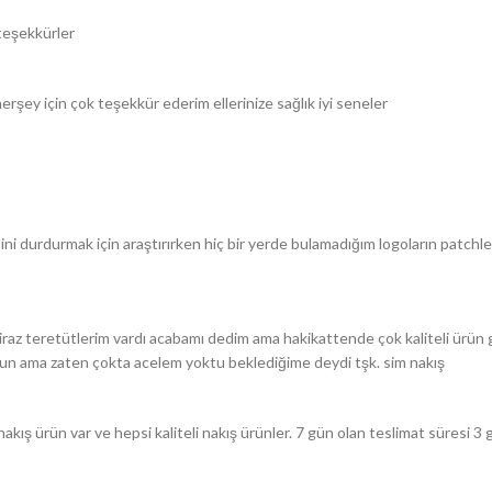
teşekkürler
şey için çok teşekkür ederim ellerinize sağlık iyi seneler
durdurmak için araştırırken hiç bir yerde bulamadığım logoların patchle
z teretütlerim vardı acabamı dedim ama hakikattende çok kaliteli ürün g
 uzun ama zaten çokta acelem yoktu beklediğime deydi tşk. sim nakış
akış ürün var ve hepsi kaliteli nakış ürünler. 7 gün olan teslimat süresi