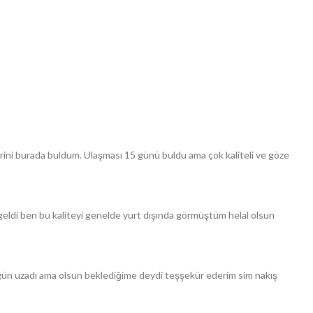
rini burada buldum. Ulaşması 15 günü buldu ama çok kaliteli ve göze
eldi ben bu kaliteyi genelde yurt dışında görmüştüm helal olsun
 3 gün uzadı ama olsun beklediğime deydi teşşekür ederim sim nakış