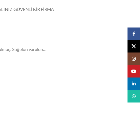
LINIZ GÜVENLİ BİR FİRMA
Face
X
i olmuş. Sağolun varolun…
Insta
YouT
linked
What