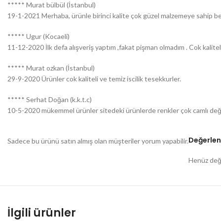
***** Murat bülbül (İstanbul)
19-1-2021 Merhaba, ürünle birinci kalite çok güzel malzemeye sahip be
***** Ugur (Kocaeli)
11-12-2020 İlk defa alışveriş yaptım ,fakat pişman olmadım . Cok kalitel
***** Murat ozkan (İstanbul)
29-9-2020 Ürünler cok kaliteli ve temiz iscilik tesekkurler.
***** Serhat Doğan (k.k.t.c)
10-5-2020 mükemmel ürünler sitedeki ürünlerde renkler çok camlı değil
Değerlen
Sadece bu ürünü satın almış olan müşteriler yorum yapabilir.
Henüz değe
İlgili ürünler