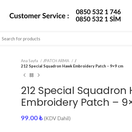
Ana Sayfa
/
PATCH ARMA
/
212 Special Squadron Hawk Embroidery Patch – 9×9 cm
212 Special Squadron
Embroidery Patch – 9
99.00
₺
(KDV Dahil)