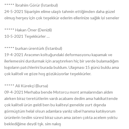
***** İbrahim Görür (İstanbul)
24-5-2021 Siparişim elime ulaştı tahmin ettiğimden daha güzel
olmuş herşey için çok teşekkür ederim ellerinize sağlık iyi seneler
***** Hakan Öner (Denizli)
10-5-2021 Teşekkürler …
***** burkan ürentürk (İstanbul)
19-4-2021 Aracımın koltuğundaki deformasyonu kapamak ve
ilerlemesini durdurmak için araştırırken hiç bir yerde bulamadığım
logoların patchlerini burada buldum. Ulaşması 15 günü buldu ama
çok kaliteli ve göze hoş gözüküyorlar teşekkürler.
***** Ali Kürekçi (Bursa)
09-4-2021 Merhaba bende Motorcu mont armalarından aldım
alırken biraz teretütlerim vardı acabamı dedim ama hakikattende
çok kaliteli ürün geldi ben bu kaliteyi genelde yurt dışında
görmüştüm helal olsun adamlara yanlız sibel hanıma katılıyorum
ürünlerin teslim süresi biraz uzun ama zaten çokta acelem yoktu
beklediğime deydi tşk. sim nakış