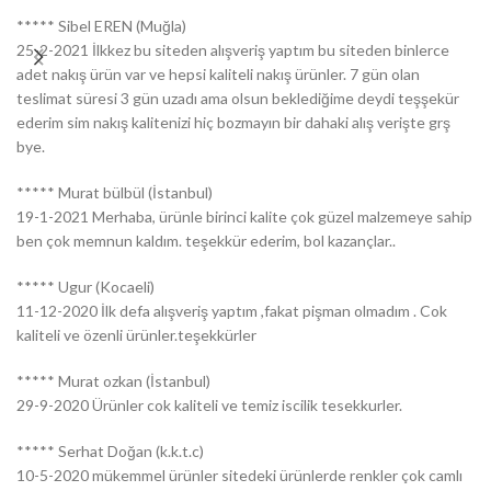
***** Sibel EREN (Muğla)
25-2-2021 İlkkez bu siteden alışveriş yaptım bu siteden binlerce
adet nakış ürün var ve hepsi kaliteli nakış ürünler. 7 gün olan
teslimat süresi 3 gün uzadı ama olsun beklediğime deydi teşşekür
ederim sim nakış kalitenizi hiç bozmayın bir dahaki alış verişte grş
bye.
***** Murat bülbül (İstanbul)
19-1-2021 Merhaba, ürünle birinci kalite çok güzel malzemeye sahip
ben çok memnun kaldım. teşekkür ederim, bol kazançlar..
***** Ugur (Kocaeli)
11-12-2020 İlk defa alışveriş yaptım ,fakat pişman olmadım . Cok
kaliteli ve özenli ürünler.teşekkürler
***** Murat ozkan (İstanbul)
29-9-2020 Ürünler cok kaliteli ve temiz iscilik tesekkurler.
***** Serhat Doğan (k.k.t.c)
10-5-2020 mükemmel ürünler sitedeki ürünlerde renkler çok camlı