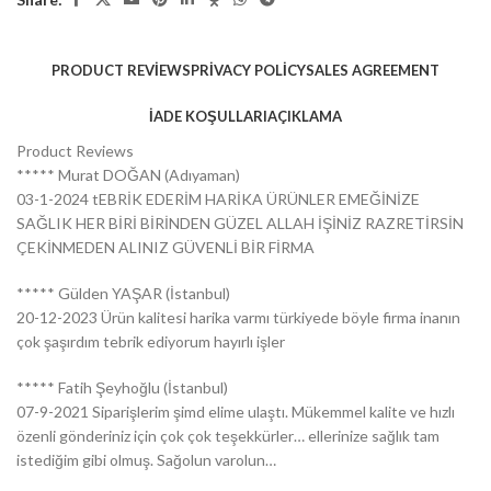
PRODUCT REVIEWS
PRIVACY POLICY
SALES AGREEMENT
İADE KOŞULLARI
AÇIKLAMA
Product Reviews
***** Murat DOĞAN (Adıyaman)
03-1-2024 tEBRİK EDERİM HARİKA ÜRÜNLER EMEĞİNİZE
SAĞLIK HER BİRİ BİRİNDEN GÜZEL ALLAH İŞİNİZ RAZRETİRSİN
ÇEKİNMEDEN ALINIZ GÜVENLİ BİR FİRMA
***** Gülden YAŞAR (İstanbul)
20-12-2023 Ürün kalitesi harika varmı türkiyede böyle firma inanın
çok şaşırdım tebrik ediyorum hayırlı işler
***** Fatih Şeyhoğlu (İstanbul)
07-9-2021 Siparişlerim şimd elime ulaştı. Mükemmel kalite ve hızlı
özenli gönderiniz için çok çok teşekkürler… ellerinize sağlık tam
istediğim gibi olmuş. Sağolun varolun…