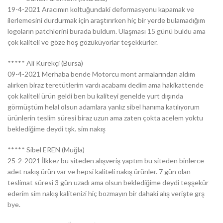
19-4-2021 Aracımın koltuğundaki deformasyonu kapamak ve
ilerlemesini durdurmak için araştırırken hiç bir yerde bulamadığım
logoların patchlerini burada buldum. Ulaşması 15 günü buldu ama
çok kaliteli ve göze hoş gözüküyorlar teşekkürler.
***** Ali Kürekçi (Bursa)
09-4-2021 Merhaba bende Motorcu mont armalarından aldım
alırken biraz teretütlerim vardı acabamı dedim ama hakikattende
çok kaliteli ürün geldi ben bu kaliteyi genelde yurt dışında
görmüştüm helal olsun adamlara yanlız sibel hanıma katılıyorum
ürünlerin teslim süresi biraz uzun ama zaten çokta acelem yoktu
beklediğime deydi tşk. sim nakış
***** Sibel EREN (Muğla)
25-2-2021 İlkkez bu siteden alışveriş yaptım bu siteden binlerce
adet nakış ürün var ve hepsi kaliteli nakış ürünler. 7 gün olan
teslimat süresi 3 gün uzadı ama olsun beklediğime deydi teşşekür
ederim sim nakış kalitenizi hiç bozmayın bir dahaki alış verişte grş
bye.