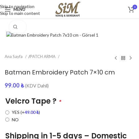
Skip to navigation
0
MENU
Skip to main content
Click to enlarge
Ana Sayfa
/
PATCH ARMA
Batman Embroidery Patch 7×10 cm
99.00
₺
(KDV Dahil)
Velcro Tape ?
*
YES
(+
49.00
₺
)
NO
Shipping in 1-5 days – Domestic