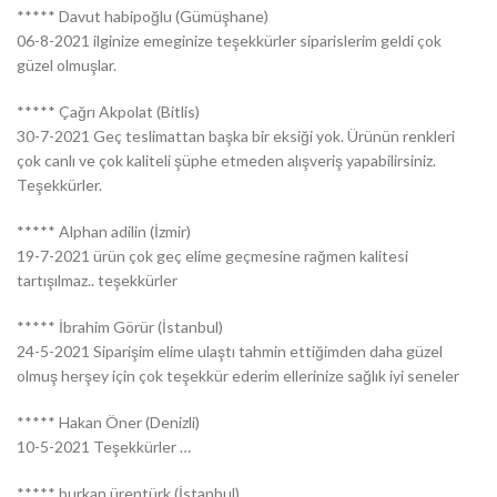
***** Davut habipoğlu (Gümüşhane)
06-8-2021 ilginize emeginize teşekkürler siparislerim geldi çok
güzel olmuşlar.
***** Çağrı Akpolat (Bitlis)
30-7-2021 Geç teslimattan başka bir eksiği yok. Ürünün renkleri
çok canlı ve çok kaliteli şüphe etmeden alışveriş yapabilirsiniz.
Teşekkürler.
***** Alphan adilin (İzmir)
19-7-2021 ürün çok geç elime geçmesine rağmen kalitesi
tartışılmaz.. teşekkürler
***** İbrahim Görür (İstanbul)
24-5-2021 Siparişim elime ulaştı tahmin ettiğimden daha güzel
olmuş herşey için çok teşekkür ederim ellerinize sağlık iyi seneler
***** Hakan Öner (Denizli)
10-5-2021 Teşekkürler …
***** burkan ürentürk (İstanbul)