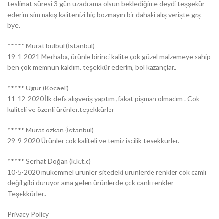
teslimat süresi 3 gün uzadı ama olsun beklediğime deydi teşşekür
ederim sim nakış kalitenizi hiç bozmayın bir dahaki alış verişte grş
bye.
***** Murat bülbül (İstanbul)
19-1-2021 Merhaba, ürünle birinci kalite çok güzel malzemeye sahip
ben çok memnun kaldım. teşekkür ederim, bol kazançlar..
***** Ugur (Kocaeli)
11-12-2020 İlk defa alışveriş yaptım ,fakat pişman olmadım . Cok
kaliteli ve özenli ürünler.teşekkürler
***** Murat ozkan (İstanbul)
29-9-2020 Ürünler cok kaliteli ve temiz iscilik tesekkurler.
***** Serhat Doğan (k.k.t.c)
10-5-2020 mükemmel ürünler sitedeki ürünlerde renkler çok camlı
değil gibi duruyor ama gelen ürünlerde çok canlı renkler
Teşekkürler..
Privacy Policy