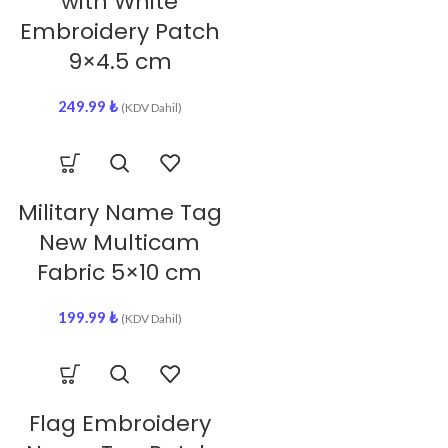
with White
Embroidery Patch
9×4.5 cm
249.99
₺
(KDV Dahil)
Military Name Tag
New Multicam
Fabric 5×10 cm
199.99
₺
(KDV Dahil)
Flag Embroidery