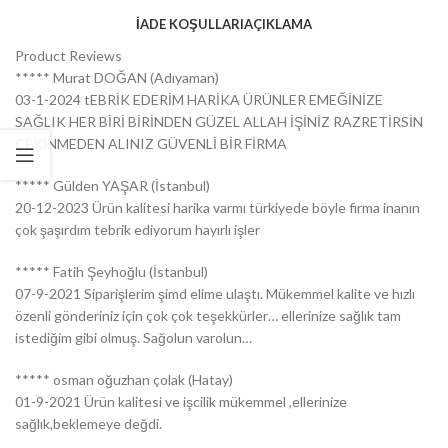
İADE KOŞULLARI
AÇIKLAMA
Product Reviews
***** Murat DOĞAN (Adıyaman)
03-1-2024 tEBRİK EDERİM HARİKA ÜRÜNLER EMEĞİNİZE
SAĞLIK HER BİRİ BİRİNDEN GÜZEL ALLAH İŞİNİZ RAZRETİRSİN
ÇEKİNMEDEN ALINIZ GÜVENLİ BİR FİRMA
***** Gülden YAŞAR (İstanbul)
20-12-2023 Ürün kalitesi harika varmı türkiyede böyle firma inanın
çok şaşırdım tebrik ediyorum hayırlı işler
***** Fatih Şeyhoğlu (İstanbul)
07-9-2021 Siparişlerim şimd elime ulaştı. Mükemmel kalite ve hızlı
özenli gönderiniz için çok çok teşekkürler… ellerinize sağlık tam
istediğim gibi olmuş. Sağolun varolun…
***** osman oğuzhan çolak (Hatay)
01-9-2021 Ürün kalitesi ve işcilik mükemmel ,ellerinize
sağlık,beklemeye değdi.