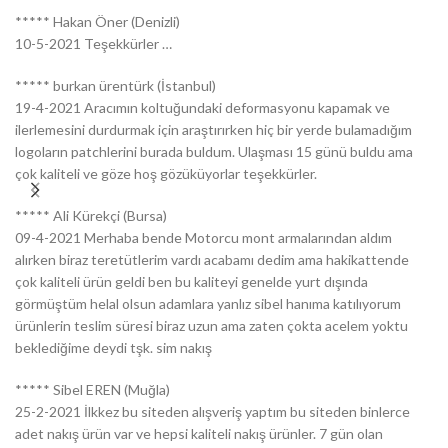
***** Hakan Öner (Denizli)
10-5-2021 Teşekkürler …
***** burkan ürentürk (İstanbul)
19-4-2021 Aracımın koltuğundaki deformasyonu kapamak ve
ilerlemesini durdurmak için araştırırken hiç bir yerde bulamadığım
logoların patchlerini burada buldum. Ulaşması 15 günü buldu ama
çok kaliteli ve göze hoş gözüküyorlar teşekkürler.
***** Ali Kürekçi (Bursa)
09-4-2021 Merhaba bende Motorcu mont armalarından aldım
alırken biraz teretütlerim vardı acabamı dedim ama hakikattende
çok kaliteli ürün geldi ben bu kaliteyi genelde yurt dışında
görmüştüm helal olsun adamlara yanlız sibel hanıma katılıyorum
ürünlerin teslim süresi biraz uzun ama zaten çokta acelem yoktu
beklediğime deydi tşk. sim nakış
***** Sibel EREN (Muğla)
25-2-2021 İlkkez bu siteden alışveriş yaptım bu siteden binlerce
adet nakış ürün var ve hepsi kaliteli nakış ürünler. 7 gün olan