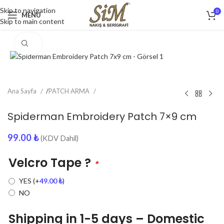
Skip to navigation
0
MENU
Skip to main content
Click to enlarge
Ana Sayfa
/
PATCH ARMA
Spiderman Embroidery Patch 7×9 cm
99.00
₺
(KDV Dahil)
Velcro Tape ?
*
YES
(+
49.00
₺
)
NO
Shipping in 1-5 days – Domestic