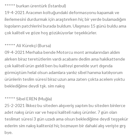
***** burkan ürentürk (İstanbul)
19-4-2021 Aracımın koltuğundaki deformasyonu kapamak ve
ilerlemesini durdurmak için araştırırken hiç bir yerde bulamadığım
logoların patchlerini burada buldum. Ulaşması 15 günü buldu ama
çok kaliteli ve göze hoş gözüküyorlar teşekkürler.
***** Ali Kürekçi (Bursa)
09-4-2021 Merhaba bende Motorcu mont armalarından aldım
alırken biraz teretütlerim vardı acabamı dedim ama hakikattende
çok kaliteli ürün geldi ben bu kaliteyi genelde yurt dışında
görmüştüm helal olsun adamlara yanlız sibel hanıma katılıyorum
ürünlerin teslim süresi biraz uzun ama zaten çokta acelem yoktu
beklediğime deydi tşk. sim nakış
***** Sibel EREN (Muğla)
25-2-2021 İlkkez bu siteden alışveriş yaptım bu siteden binlerce
adet nakış ürün var ve hepsi kaliteli nakış ürünler. 7 gün olan
teslimat süresi 3 gün uzadı ama olsun beklediğime deydi teşşekür
ederim sim nakış kalitenizi hiç bozmayın bir dahaki alış verişte grş
bye.