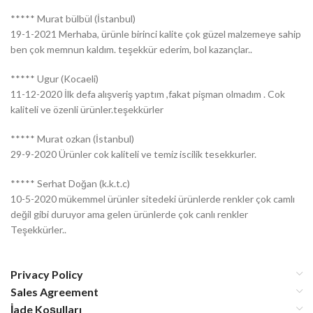
***** Murat bülbül (İstanbul)
19-1-2021 Merhaba, ürünle birinci kalite çok güzel malzemeye sahip
ben çok memnun kaldım. teşekkür ederim, bol kazançlar..
***** Ugur (Kocaeli)
11-12-2020 İlk defa alışveriş yaptım ,fakat pişman olmadım . Cok
kaliteli ve özenli ürünler.teşekkürler
***** Murat ozkan (İstanbul)
29-9-2020 Ürünler cok kaliteli ve temiz iscilik tesekkurler.
***** Serhat Doğan (k.k.t.c)
10-5-2020 mükemmel ürünler sitedeki ürünlerde renkler çok camlı
değil gibi duruyor ama gelen ürünlerde çok canlı renkler
Teşekkürler..
Privacy Policy
Sales Agreement
İade Koşulları