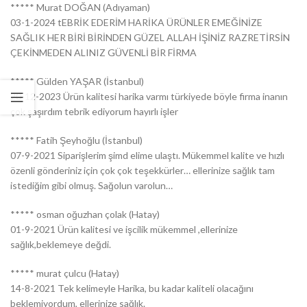
***** Murat DOĞAN (Adıyaman)
03-1-2024 tEBRİK EDERİM HARİKA ÜRÜNLER EMEĞİNİZE
SAĞLIK HER BİRİ BİRİNDEN GÜZEL ALLAH İŞİNİZ RAZRETİRSİN
ÇEKİNMEDEN ALINIZ GÜVENLİ BİR FİRMA
***** Gülden YAŞAR (İstanbul)
20-12-2023 Ürün kalitesi harika varmı türkiyede böyle firma inanın
çok şaşırdım tebrik ediyorum hayırlı işler
***** Fatih Şeyhoğlu (İstanbul)
07-9-2021 Siparişlerim şimd elime ulaştı. Mükemmel kalite ve hızlı
özenli gönderiniz için çok çok teşekkürler… ellerinize sağlık tam
istediğim gibi olmuş. Sağolun varolun…
***** osman oğuzhan çolak (Hatay)
01-9-2021 Ürün kalitesi ve işcilik mükemmel ,ellerinize
sağlık,beklemeye değdi.
***** murat çulcu (Hatay)
14-8-2021 Tek kelimeyle Harika, bu kadar kaliteli olacağını
beklemiyordum, ellerinize sağlık.