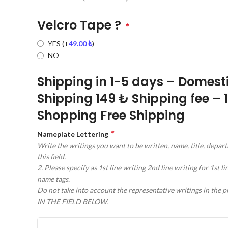
Velcro Tape ?
*
YES
(+
49.00
₺
)
NO
Shipping in 1-5 days – Domest
Shipping 149 ₺ Shipping fee – 
Shopping Free Shipping
*
Nameplate Lettering
Write the writings you want to be written, name, title, depart
this field.
2. Please specify as 1st line writing 2nd line writing for 1st l
name tags.
Do not take into account the representative writings in the
IN THE FIELD BELOW.