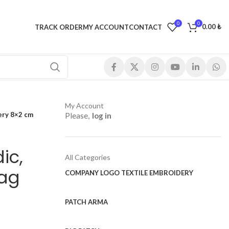
0
0
0.00
₺
TRACK ORDER
MY ACCOUNT
CONTACT
My Account
ery 8×2 cm
Please,
log in
ic,
All Categories
Tag
COMPANY LOGO TEXTILE EMBROIDERY
PATCH ARMA