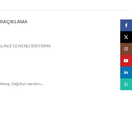
RI
AÇIKLAMA
Face
X
LINIZ GÜVENLİ BİR FİRMA
Insta
YouT
linked
i olmuş. Sağolun varolun…
What