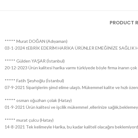
PRODUCT R
***** Murat DOĞAN (Adıyaman)
03-1-2024 tEBRİK EDERİM HARİKA ÜRÜNLER EMEĞİNİZE SAĞLIK H
***** Gülden YAŞAR (İstanbul)
20-12-2023 Ürün kalitesi harika varmı türkiyede böyle firma inanın çok ş
***** Fatih Şeyhoğlu (İstanbul)
07-9-2021 Siparişlerim şimd elime ulaştı. Mükemmel kalite ve hızlı özen
***** osman oğuzhan çolak (Hatay)
01-9-2021 Ürün kalitesi ve işcilik mükemmel ,ellerinize sağlık,bekleme
***** murat çulcu (Hatay)
14-8-2021 Tek kelimeyle Harika, bu kadar kaliteli olacağını beklemiyordu