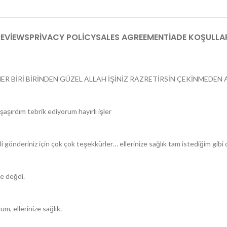
EVIEWS
PRIVACY POLICY
SALES AGREEMENT
İADE KOŞULLA
ER BİRİ BİRİNDEN GÜZEL ALLAH İŞİNİZ RAZRETİRSİN ÇEKİNMEDEN A
aşırdım tebrik ediyorum hayırlı işler
li gönderiniz için çok çok teşekkürler… ellerinize sağlık tam istediğim gib
ye değdi.
m, ellerinize sağlık.