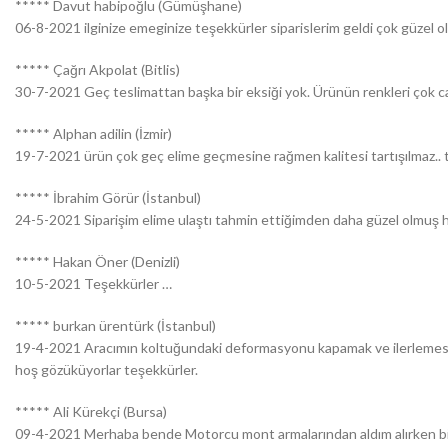
***** Davut habipoğlu (Gümüşhane)
06-8-2021 ilginize emeginize teşekkürler siparislerim geldi çok güzel o
***** Çağrı Akpolat (Bitlis)
30-7-2021 Geç teslimattan başka bir eksiği yok. Ürünün renkleri çok can
***** Alphan adilin (İzmir)
19-7-2021 ürün çok geç elime geçmesine rağmen kalitesi tartışılmaz.. 
***** İbrahim Görür (İstanbul)
24-5-2021 Siparişim elime ulaştı tahmin ettiğimden daha güzel olmuş her
***** Hakan Öner (Denizli)
10-5-2021 Teşekkürler …
***** burkan ürentürk (İstanbul)
19-4-2021 Aracımın koltuğundaki deformasyonu kapamak ve ilerlemesini 
hoş gözüküyorlar teşekkürler.
***** Ali Kürekçi (Bursa)
09-4-2021 Merhaba bende Motorcu mont armalarından aldım alırken bira