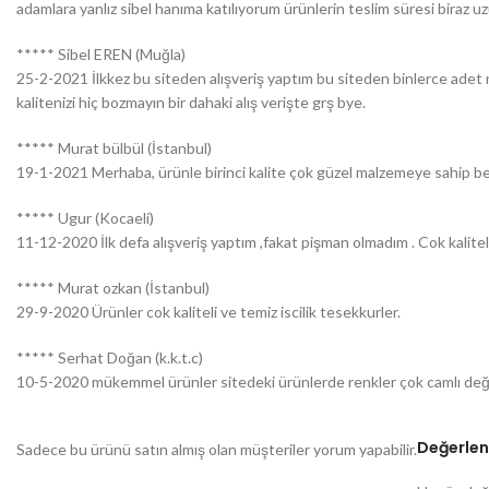
adamlara yanlız sibel hanıma katılıyorum ürünlerin teslim süresi biraz
***** Sibel EREN (Muğla)
25-2-2021 İlkkez bu siteden alışveriş yaptım bu siteden binlerce adet n
kalitenizi hiç bozmayın bir dahaki alış verişte grş bye.
***** Murat bülbül (İstanbul)
19-1-2021 Merhaba, ürünle birinci kalite çok güzel malzemeye sahip be
***** Ugur (Kocaeli)
11-12-2020 İlk defa alışveriş yaptım ,fakat pişman olmadım . Cok kalitel
***** Murat ozkan (İstanbul)
29-9-2020 Ürünler cok kaliteli ve temiz iscilik tesekkurler.
***** Serhat Doğan (k.k.t.c)
10-5-2020 mükemmel ürünler sitedeki ürünlerde renkler çok camlı değil
Değerlen
Sadece bu ürünü satın almış olan müşteriler yorum yapabilir.