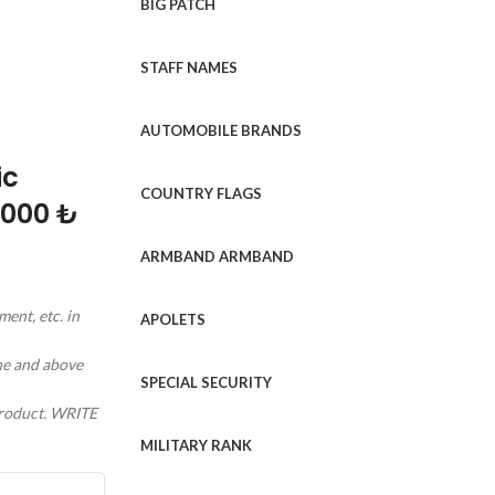
BIG PATCH
STAFF NAMES
AUTOMOBILE BRANDS
ic
COUNTRY FLAGS
1000 ₺
ARMBAND ARMBAND
ment, etc. in
APOLETS
ine and above
SPECIAL SECURITY
 product. WRITE
MILITARY RANK