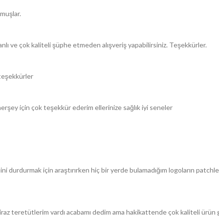
lmuşlar.
lı ve çok kaliteli şüphe etmeden alışveriş yapabilirsiniz. Teşekkürler.
teşekkürler
şey için çok teşekkür ederim ellerinize sağlık iyi seneler
durdurmak için araştırırken hiç bir yerde bulamadığım logoların patchle
z teretütlerim vardı acabamı dedim ama hakikattende çok kaliteli ürün g