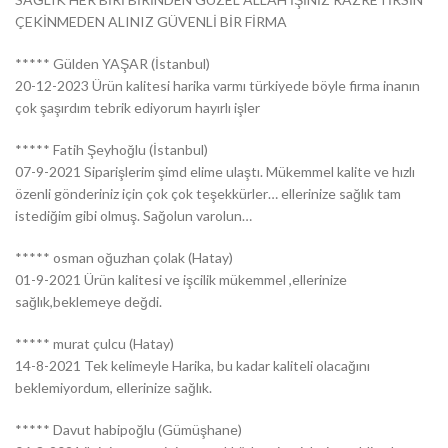
ÇEKİNMEDEN ALINIZ GÜVENLİ BİR FİRMA
***** Gülden YAŞAR (İstanbul)
20-12-2023 Ürün kalitesi harika varmı türkiyede böyle firma inanın
çok şaşırdım tebrik ediyorum hayırlı işler
***** Fatih Şeyhoğlu (İstanbul)
07-9-2021 Siparişlerim şimd elime ulaştı. Mükemmel kalite ve hızlı
özenli gönderiniz için çok çok teşekkürler… ellerinize sağlık tam
istediğim gibi olmuş. Sağolun varolun…
***** osman oğuzhan çolak (Hatay)
01-9-2021 Ürün kalitesi ve işcilik mükemmel ,ellerinize
sağlık,beklemeye değdi.
***** murat çulcu (Hatay)
14-8-2021 Tek kelimeyle Harika, bu kadar kaliteli olacağını
beklemiyordum, ellerinize sağlık.
***** Davut habipoğlu (Gümüşhane)