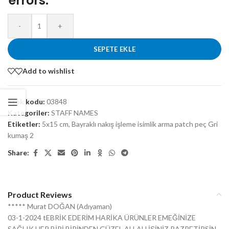
errors.
-
+
SEPETE EKLE
Add to wishlist
Stok kodu:
03848
Kategoriler:
STAFF NAMES
Etiketler:
5x15 cm
,
Bayraklı nakış işleme isimlik arma patch peç Gri
kumaş 2
Share:
Product Reviews
***** Murat DOĞAN (Adıyaman)
03-1-2024 tEBRİK EDERİM HARİKA ÜRÜNLER EMEĞİNİZE
SAĞLIK HER BİRİ BİRİNDEN GÜZEL ALLAH İŞİNİZ RAZRETİRSİN