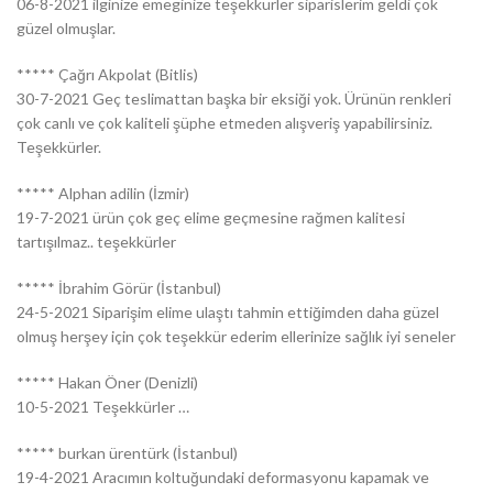
06-8-2021 ilginize emeginize teşekkürler siparislerim geldi çok
güzel olmuşlar.
***** Çağrı Akpolat (Bitlis)
30-7-2021 Geç teslimattan başka bir eksiği yok. Ürünün renkleri
çok canlı ve çok kaliteli şüphe etmeden alışveriş yapabilirsiniz.
Teşekkürler.
***** Alphan adilin (İzmir)
19-7-2021 ürün çok geç elime geçmesine rağmen kalitesi
tartışılmaz.. teşekkürler
***** İbrahim Görür (İstanbul)
24-5-2021 Siparişim elime ulaştı tahmin ettiğimden daha güzel
olmuş herşey için çok teşekkür ederim ellerinize sağlık iyi seneler
***** Hakan Öner (Denizli)
10-5-2021 Teşekkürler …
***** burkan ürentürk (İstanbul)
19-4-2021 Aracımın koltuğundaki deformasyonu kapamak ve