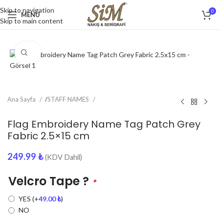
Skip to navigation
0
MENU
Skip to main content
Click to enlarge
Ana Sayfa
/
STAFF NAMES
Flag Embroidery Name Tag Patch Grey
Fabric 2.5×15 cm
249.99
₺
(KDV Dahil)
Velcro Tape ?
*
YES
(+
49.00
₺
)
NO