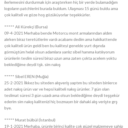
ilerlemesini durdurmak için araştırırken hiç bir yerde bulamadığım
logoların patchlerini burada buldum. Ulaşması 15 günü buldu ama
çok kaliteli ve göze hoş gözüküyorlar teşekkürler.
***** Ali Kürekçi (Bursa)
09-4-2021 Merhaba bende Motorcu mont armalarından aldım
alırken biraz teretütlerim vardı acabamı dedim ama hakikattende
çok kaliteli ürün geldi ben bu kaliteyi genelde yurt dışında
görmüştüm helal olsun adamlara yanlız sibel hanıma katılıyorum
ürünlerin teslim süresi biraz uzun ama zaten çokta acelem yoktu
beklediğime deydi tşk. sim nakış
***** Sibel EREN (Muğla)
25-2-2021 İlkkez bu siteden alışveriş yaptım bu siteden binlerce
adet nakış ürün var ve hepsi kaliteli nakış ürünler. 7 gün olan
teslimat süresi 3 gün uzadı ama olsun beklediğime deydi teşşekür
ederim sim nakış kalitenizi hiç bozmayın bir dahaki alış verişte grş
bye.
***** Murat bülbül (İstanbul)
19-1-2021 Merhaba, ürünle birinci kalite çok güzel malzemeye sahip