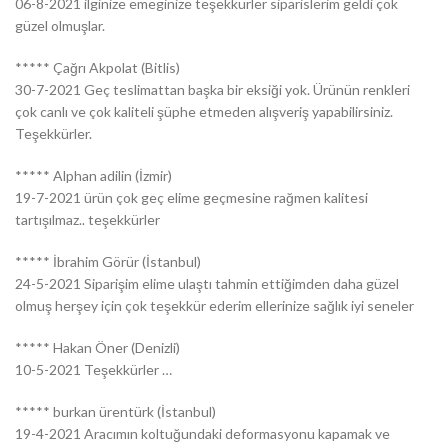
06-8-2021 ilginize emeginize teşekkürler siparislerim geldi çok
güzel olmuşlar.
***** Çağrı Akpolat (Bitlis)
30-7-2021 Geç teslimattan başka bir eksiği yok. Ürünün renkleri
çok canlı ve çok kaliteli şüphe etmeden alışveriş yapabilirsiniz.
Teşekkürler.
***** Alphan adilin (İzmir)
19-7-2021 ürün çok geç elime geçmesine rağmen kalitesi
tartışılmaz.. teşekkürler
***** İbrahim Görür (İstanbul)
24-5-2021 Siparişim elime ulaştı tahmin ettiğimden daha güzel
olmuş herşey için çok teşekkür ederim ellerinize sağlık iyi seneler
***** Hakan Öner (Denizli)
10-5-2021 Teşekkürler …
***** burkan ürentürk (İstanbul)
19-4-2021 Aracımın koltuğundaki deformasyonu kapamak ve