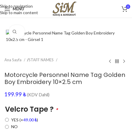
Skip to navigation
0
MENU
Skip to main content
Click to enlarge
Ana Sayfa
/
STAFF NAMES
Motorcycle Personnel Name Tag Golden
Boy Embroidery 10×2.5 cm
199.99
₺
(KDV Dahil)
Velcro Tape ?
*
YES
(+
49.00
₺
)
NO