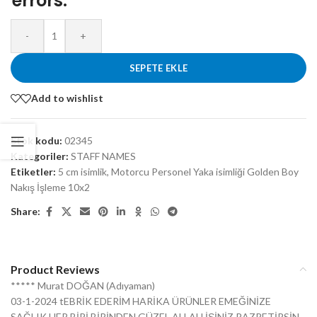
errors.
-
+
SEPETE EKLE
Add to wishlist
Stok kodu:
02345
Kategoriler:
STAFF NAMES
Etiketler:
5 cm isimlik
,
Motorcu Personel Yaka isimliği Golden Boy
Nakış İşleme 10x2
Share:
Product Reviews
***** Murat DOĞAN (Adıyaman)
03-1-2024 tEBRİK EDERİM HARİKA ÜRÜNLER EMEĞİNİZE
SAĞLIK HER BİRİ BİRİNDEN GÜZEL ALLAH İŞİNİZ RAZRETİRSİN