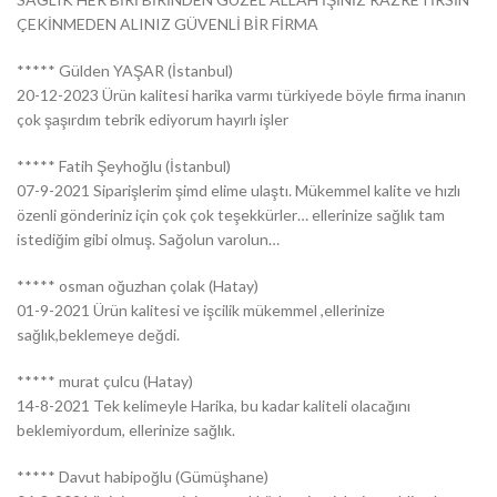
ÇEKİNMEDEN ALINIZ GÜVENLİ BİR FİRMA
***** Gülden YAŞAR (İstanbul)
20-12-2023 Ürün kalitesi harika varmı türkiyede böyle firma inanın
çok şaşırdım tebrik ediyorum hayırlı işler
***** Fatih Şeyhoğlu (İstanbul)
07-9-2021 Siparişlerim şimd elime ulaştı. Mükemmel kalite ve hızlı
özenli gönderiniz için çok çok teşekkürler… ellerinize sağlık tam
istediğim gibi olmuş. Sağolun varolun…
***** osman oğuzhan çolak (Hatay)
01-9-2021 Ürün kalitesi ve işcilik mükemmel ,ellerinize
sağlık,beklemeye değdi.
***** murat çulcu (Hatay)
14-8-2021 Tek kelimeyle Harika, bu kadar kaliteli olacağını
beklemiyordum, ellerinize sağlık.
***** Davut habipoğlu (Gümüşhane)