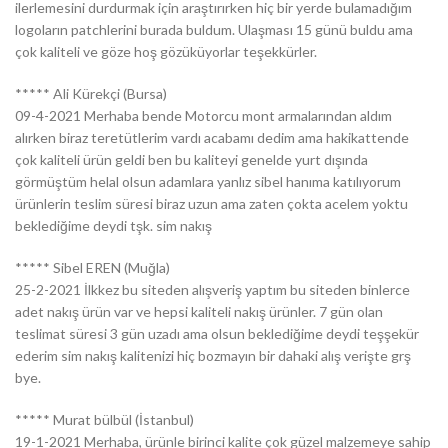
ilerlemesini durdurmak için araştırırken hiç bir yerde bulamadığım
logoların patchlerini burada buldum. Ulaşması 15 günü buldu ama
çok kaliteli ve göze hoş gözüküyorlar teşekkürler.
***** Ali Kürekçi (Bursa)
09-4-2021 Merhaba bende Motorcu mont armalarından aldım
alırken biraz teretütlerim vardı acabamı dedim ama hakikattende
çok kaliteli ürün geldi ben bu kaliteyi genelde yurt dışında
görmüştüm helal olsun adamlara yanlız sibel hanıma katılıyorum
ürünlerin teslim süresi biraz uzun ama zaten çokta acelem yoktu
beklediğime deydi tşk. sim nakış
***** Sibel EREN (Muğla)
25-2-2021 İlkkez bu siteden alışveriş yaptım bu siteden binlerce
adet nakış ürün var ve hepsi kaliteli nakış ürünler. 7 gün olan
teslimat süresi 3 gün uzadı ama olsun beklediğime deydi teşşekür
ederim sim nakış kalitenizi hiç bozmayın bir dahaki alış verişte grş
bye.
***** Murat bülbül (İstanbul)
19-1-2021 Merhaba, ürünle birinci kalite çok güzel malzemeye sahip