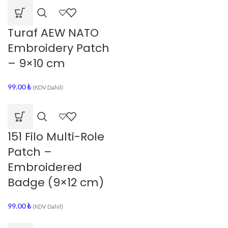
Turaf AEW NATO
Embroidery Patch
– 9×10 cm
99.00
₺
(KDV Dahil)
151 Filo Multi-Role
Patch –
Embroidered
Badge (9×12 cm)
99.00
₺
(KDV Dahil)