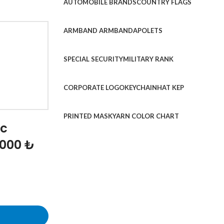
AUTOMOBILE BRANDS
COUNTRY FLAGS
ARMBAND ARMBAND
APOLETS
SPECIAL SECURITY
MILITARY RANK
CORPORATE LOGO
KEYCHAIN
HAT KEP
PRINTED MASK
YARN COLOR CHART
ic
1000 ₺