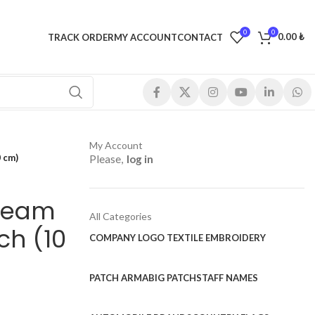
0
0
0.00
₺
TRACK ORDER
MY ACCOUNT
CONTACT
My Account
 cm)
Please,
log in
Team
All Categories
ch (10
COMPANY LOGO TEXTILE EMBROIDERY
PATCH ARMA
BIG PATCH
STAFF NAMES