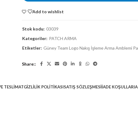
Add to wishlist
Stok kodu:
03039
Kategoriler:
PATCH ARMA
Etiketler:
Güney Team Logo Nakış İşleme Arma Amblemi P
Share:
E TESLIMAT
GIZLILIK POLITIKASI
SATIŞ SÖZLEŞMESI
İADE KOŞULLARI
A