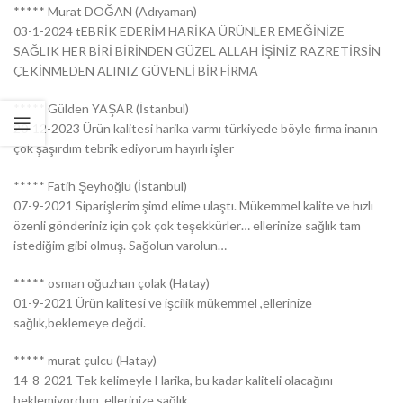
***** Murat DOĞAN (Adıyaman)
03-1-2024 tEBRİK EDERİM HARİKA ÜRÜNLER EMEĞİNİZE
SAĞLIK HER BİRİ BİRİNDEN GÜZEL ALLAH İŞİNİZ RAZRETİRSİN
ÇEKİNMEDEN ALINIZ GÜVENLİ BİR FİRMA
***** Gülden YAŞAR (İstanbul)
20-12-2023 Ürün kalitesi harika varmı türkiyede böyle firma inanın
çok şaşırdım tebrik ediyorum hayırlı işler
***** Fatih Şeyhoğlu (İstanbul)
07-9-2021 Siparişlerim şimd elime ulaştı. Mükemmel kalite ve hızlı
özenli gönderiniz için çok çok teşekkürler… ellerinize sağlık tam
istediğim gibi olmuş. Sağolun varolun…
***** osman oğuzhan çolak (Hatay)
01-9-2021 Ürün kalitesi ve işcilik mükemmel ,ellerinize
sağlık,beklemeye değdi.
***** murat çulcu (Hatay)
14-8-2021 Tek kelimeyle Harika, bu kadar kaliteli olacağını
beklemiyordum, ellerinize sağlık.