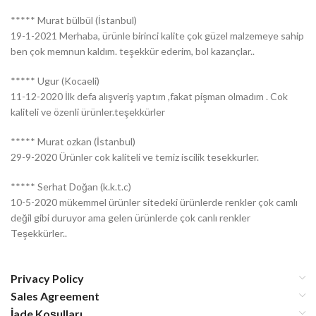
***** Murat bülbül (İstanbul)
19-1-2021 Merhaba, ürünle birinci kalite çok güzel malzemeye sahip
ben çok memnun kaldım. teşekkür ederim, bol kazançlar..
***** Ugur (Kocaeli)
11-12-2020 İlk defa alışveriş yaptım ,fakat pişman olmadım . Cok
kaliteli ve özenli ürünler.teşekkürler
***** Murat ozkan (İstanbul)
29-9-2020 Ürünler cok kaliteli ve temiz iscilik tesekkurler.
***** Serhat Doğan (k.k.t.c)
10-5-2020 mükemmel ürünler sitedeki ürünlerde renkler çok camlı
değil gibi duruyor ama gelen ürünlerde çok canlı renkler
Teşekkürler..
Privacy Policy
Sales Agreement
İade Koşulları