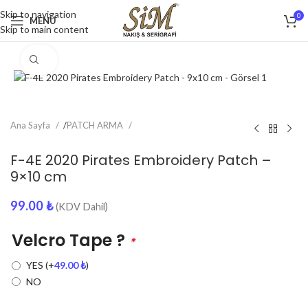
Skip to navigation
0
MENU
Skip to main content
Click to enlarge
Ana Sayfa
/
PATCH ARMA
F-4E 2020 Pirates Embroidery Patch –
9×10 cm
99.00
₺
(KDV Dahil)
Velcro Tape ?
*
YES
(+
49.00
₺
)
NO