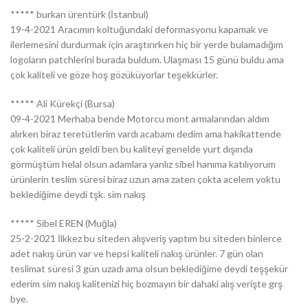
***** burkan ürentürk (İstanbul)
19-4-2021 Aracımın koltuğundaki deformasyonu kapamak ve
ilerlemesini durdurmak için araştırırken hiç bir yerde bulamadığım
logoların patchlerini burada buldum. Ulaşması 15 günü buldu ama
çok kaliteli ve göze hoş gözüküyorlar teşekkürler.
***** Ali Kürekçi (Bursa)
09-4-2021 Merhaba bende Motorcu mont armalarından aldım
alırken biraz teretütlerim vardı acabamı dedim ama hakikattende
çok kaliteli ürün geldi ben bu kaliteyi genelde yurt dışında
görmüştüm helal olsun adamlara yanlız sibel hanıma katılıyorum
ürünlerin teslim süresi biraz uzun ama zaten çokta acelem yoktu
beklediğime deydi tşk. sim nakış
***** Sibel EREN (Muğla)
25-2-2021 İlkkez bu siteden alışveriş yaptım bu siteden binlerce
adet nakış ürün var ve hepsi kaliteli nakış ürünler. 7 gün olan
teslimat süresi 3 gün uzadı ama olsun beklediğime deydi teşşekür
ederim sim nakış kalitenizi hiç bozmayın bir dahaki alış verişte grş
bye.