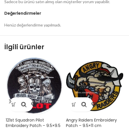
Sadece bu ürünü satın almış olan müşteriler yorum yapabilir.
Değerlendirmeler
Henüz değerlendirme yapılmadı.
İlgili ürünler
121st Squadron Pilot
Angry Raiders Embroidery
1
Embroidery Patch – 9.5×9.5
Patch – 9.5×11 cm
9