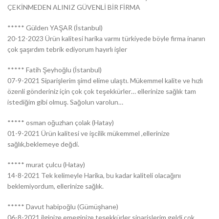
ÇEKİNMEDEN ALINIZ GÜVENLİ BİR FİRMA
***** Gülden YAŞAR (İstanbul)
20-12-2023 Ürün kalitesi harika varmı türkiyede böyle firma inanın
çok şaşırdım tebrik ediyorum hayırlı işler
***** Fatih Şeyhoğlu (İstanbul)
07-9-2021 Siparişlerim şimd elime ulaştı. Mükemmel kalite ve hızlı
özenli gönderiniz için çok çok teşekkürler… ellerinize sağlık tam
istediğim gibi olmuş. Sağolun varolun…
***** osman oğuzhan çolak (Hatay)
01-9-2021 Ürün kalitesi ve işcilik mükemmel ,ellerinize
sağlık,beklemeye değdi.
***** murat çulcu (Hatay)
14-8-2021 Tek kelimeyle Harika, bu kadar kaliteli olacağını
beklemiyordum, ellerinize sağlık.
***** Davut habipoğlu (Gümüşhane)
06-8-2021 ilginize emeginize teşekkürler siparislerim geldi çok