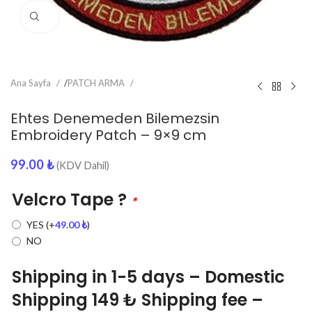
Click to enlarge
Ana Sayfa
/
PATCH ARMA
Ehtes Denemeden Bilemezsin
Embroidery Patch – 9×9 cm
99.00
₺
(KDV Dahil)
Velcro Tape ?
*
YES
(+
49.00
₺
)
NO
Shipping in 1-5 days – Domestic
Shipping 149 ₺ Shipping fee –