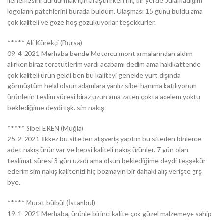
ilerlemesini durdurmak için araştırırken hiç bir yerde bulamadığım
logoların patchlerini burada buldum. Ulaşması 15 günü buldu ama
çok kaliteli ve göze hoş gözüküyorlar teşekkürler.
***** Ali Kürekçi (Bursa)
09-4-2021 Merhaba bende Motorcu mont armalarından aldım
alırken biraz teretütlerim vardı acabamı dedim ama hakikattende
çok kaliteli ürün geldi ben bu kaliteyi genelde yurt dışında
görmüştüm helal olsun adamlara yanlız sibel hanıma katılıyorum
ürünlerin teslim süresi biraz uzun ama zaten çokta acelem yoktu
beklediğime deydi tşk. sim nakış
***** Sibel EREN (Muğla)
25-2-2021 İlkkez bu siteden alışveriş yaptım bu siteden binlerce
adet nakış ürün var ve hepsi kaliteli nakış ürünler. 7 gün olan
teslimat süresi 3 gün uzadı ama olsun beklediğime deydi teşşekür
ederim sim nakış kalitenizi hiç bozmayın bir dahaki alış verişte grş
bye.
***** Murat bülbül (İstanbul)
19-1-2021 Merhaba, ürünle birinci kalite çok güzel malzemeye sahip