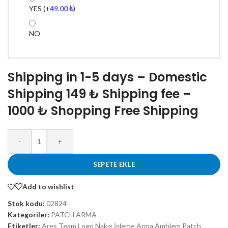
YES
(+
49.00
₺
)
NO
Shipping in 1-5 days – Domestic
Shipping 149 ₺ Shipping fee –
1000 ₺ Shopping Free Shipping
-
+
SEPETE EKLE
Add to wishlist
Stok kodu:
02824
Kategoriler:
PATCH ARMA
Etiketler:
Ares Team Logo Nakış İşleme Arma Amblem Patch