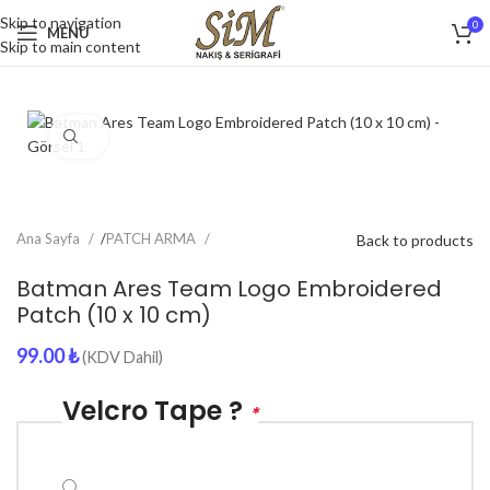
Skip to navigation
0
MENU
Skip to main content
Click to enlarge
Ana Sayfa
/
PATCH ARMA
Back to products
Batman Ares Team Logo Embroidered
Patch (10 x 10 cm)
99.00
₺
(KDV Dahil)
Velcro Tape ?
*