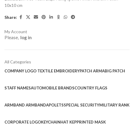
10x10 cm
Share:
My Account
Please,
log in
All Categories
COMPANY LOGO TEXTILE EMBROIDERY
PATCH ARMA
BIG PATCH
STAFF NAMES
AUTOMOBILE BRANDS
COUNTRY FLAGS
ARMBAND ARMBAND
APOLETS
SPECIAL SECURITY
MILITARY RANK
CORPORATE LOGO
KEYCHAIN
HAT KEP
PRINTED MASK