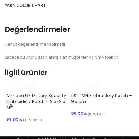
YARN COLOR CHART
Değerlendirmeler
Henüz değerlendirme yapılmadı.
Sadece bu ürünü satın almış olan müşteriler yorum yapabilir.
İlgili ürünler
Atmaca 67 Military Security
192 TMH Embroidery Patch –
1
Embroidery Patch – 9.5×9.5
9.5 cm
E
cm
99.00
₺
(KDV Dahil)
99.00
₺
9
(KDV Dahil)