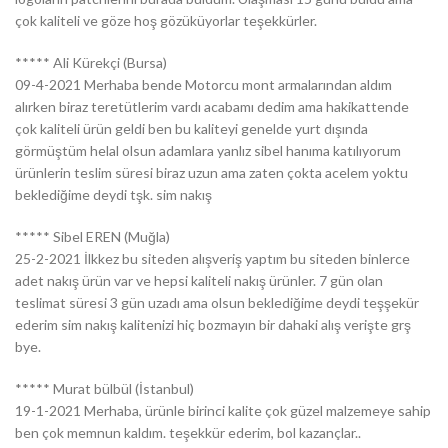
çok kaliteli ve göze hoş gözüküyorlar teşekkürler.
***** Ali Kürekçi (Bursa)
09-4-2021 Merhaba bende Motorcu mont armalarından aldım
alırken biraz teretütlerim vardı acabamı dedim ama hakikattende
çok kaliteli ürün geldi ben bu kaliteyi genelde yurt dışında
görmüştüm helal olsun adamlara yanlız sibel hanıma katılıyorum
ürünlerin teslim süresi biraz uzun ama zaten çokta acelem yoktu
beklediğime deydi tşk. sim nakış
***** Sibel EREN (Muğla)
25-2-2021 İlkkez bu siteden alışveriş yaptım bu siteden binlerce
adet nakış ürün var ve hepsi kaliteli nakış ürünler. 7 gün olan
teslimat süresi 3 gün uzadı ama olsun beklediğime deydi teşşekür
ederim sim nakış kalitenizi hiç bozmayın bir dahaki alış verişte grş
bye.
***** Murat bülbül (İstanbul)
19-1-2021 Merhaba, ürünle birinci kalite çok güzel malzemeye sahip
ben çok memnun kaldım. teşekkür ederim, bol kazançlar..