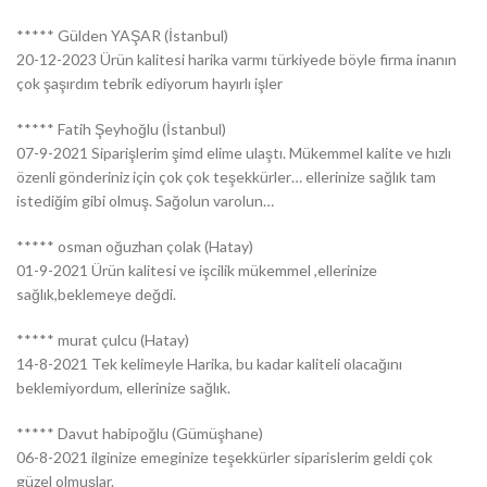
***** Gülden YAŞAR (İstanbul)
20-12-2023 Ürün kalitesi harika varmı türkiyede böyle firma inanın
çok şaşırdım tebrik ediyorum hayırlı işler
***** Fatih Şeyhoğlu (İstanbul)
07-9-2021 Siparişlerim şimd elime ulaştı. Mükemmel kalite ve hızlı
özenli gönderiniz için çok çok teşekkürler… ellerinize sağlık tam
istediğim gibi olmuş. Sağolun varolun…
***** osman oğuzhan çolak (Hatay)
01-9-2021 Ürün kalitesi ve işcilik mükemmel ,ellerinize
sağlık,beklemeye değdi.
***** murat çulcu (Hatay)
14-8-2021 Tek kelimeyle Harika, bu kadar kaliteli olacağını
beklemiyordum, ellerinize sağlık.
***** Davut habipoğlu (Gümüşhane)
06-8-2021 ilginize emeginize teşekkürler siparislerim geldi çok
güzel olmuşlar.