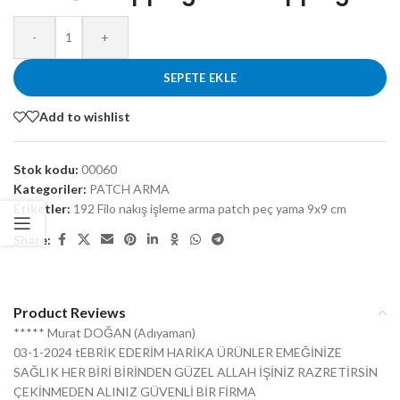
-
+
SEPETE EKLE
Add to wishlist
Stok kodu:
00060
Kategoriler:
PATCH ARMA
Etiketler:
192 Filo nakış işleme arma patch peç yama 9x9 cm
Share:
Product Reviews
***** Murat DOĞAN (Adıyaman)
03-1-2024 tEBRİK EDERİM HARİKA ÜRÜNLER EMEĞİNİZE
SAĞLIK HER BİRİ BİRİNDEN GÜZEL ALLAH İŞİNİZ RAZRETİRSİN
ÇEKİNMEDEN ALINIZ GÜVENLİ BİR FİRMA