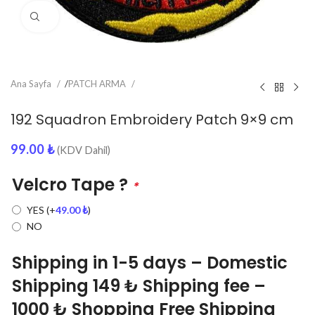
Click to enlarge
Ana Sayfa
/
PATCH ARMA
192 Squadron Embroidery Patch 9×9 cm
99.00
₺
(KDV Dahil)
Velcro Tape ?
*
YES
(+
49.00
₺
)
NO
Shipping in 1-5 days – Domestic
Shipping 149 ₺ Shipping fee –
1000 ₺ Shopping Free Shipping