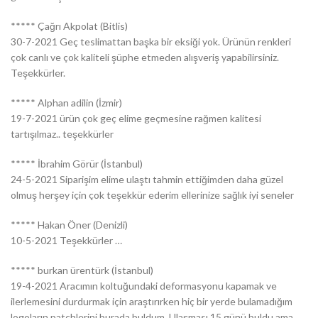
***** Çağrı Akpolat (Bitlis)
30-7-2021 Geç teslimattan başka bir eksiği yok. Ürünün renkleri
çok canlı ve çok kaliteli şüphe etmeden alışveriş yapabilirsiniz.
Teşekkürler.
***** Alphan adilin (İzmir)
19-7-2021 ürün çok geç elime geçmesine rağmen kalitesi
tartışılmaz.. teşekkürler
***** İbrahim Görür (İstanbul)
24-5-2021 Siparişim elime ulaştı tahmin ettiğimden daha güzel
olmuş herşey için çok teşekkür ederim ellerinize sağlık iyi seneler
***** Hakan Öner (Denizli)
10-5-2021 Teşekkürler …
***** burkan ürentürk (İstanbul)
19-4-2021 Aracımın koltuğundaki deformasyonu kapamak ve
ilerlemesini durdurmak için araştırırken hiç bir yerde bulamadığım
logoların patchlerini burada buldum. Ulaşması 15 günü buldu ama