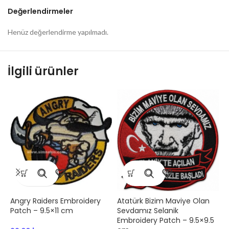
Değerlendirmeler
Henüz değerlendirme yapılmadı.
İlgili ürünler
Angry Raiders Embroidery
Atatürk Bizim Maviye Olan
1
Patch – 9.5×11 cm
Sevdamız Selanik
P
Embroidery Patch – 9.5×9.5