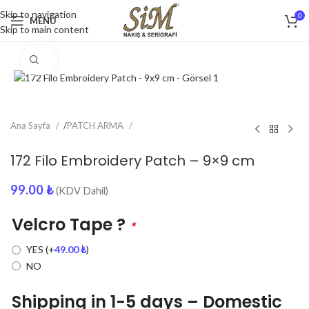
Skip to navigation
0
MENU
Skip to main content
Click to enlarge
Ana Sayfa
/
PATCH ARMA
172 Filo Embroidery Patch – 9×9 cm
99.00
₺
(KDV Dahil)
Velcro Tape ?
*
YES
(+
49.00
₺
)
NO
Shipping in 1-5 days – Domestic