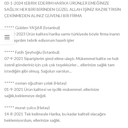
03-1-2024 tEBRİK EDERİM HARİKA ÜRÜNLER EMEĞİNİZE
SAĞLIK HER BİRİ BİRİNDEN GÜZEL ALLAH İŞİNİZ RAZRETİRSİN
ÇEKİNMEDEN ALINIZ GÜVENLİ BİR FİRMA
***** Gülden YAŞAR (İstanbul)
20-12-2023 Ürün kalitesi harika varmı türkiyede böyle firma inanın
çok şaşırdım tebrik ediyorum hayırlı işler
***** Fatih Şeyhoğlu (İstanbul)
07-9-2021 Siparişlerim şimd elime ulaştı. Mükemmel kalite ve hızlı
özenli gönderiniz için çok çok teşekkürler… ellerinize sağlık tam
istediğim gibi olmuş. Sağolun varolun…
***** osman oğuzhan çolak (Hatay)
01-9-2021 Ürün kalitesi ve işcilik mükemmel ,ellerinize
sağlık,beklemeye değdi.
***** murat çulcu (Hatay)
14-8-2021 Tek kelimeyle Harika, bu kadar kaliteli olacağını
beklemiyordum, ellerinize sağlık.