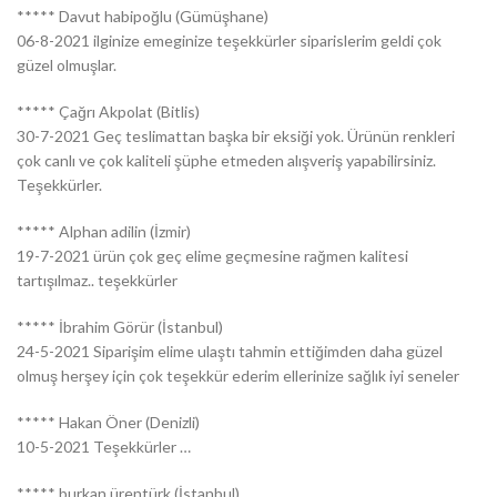
***** Davut habipoğlu (Gümüşhane)
06-8-2021 ilginize emeginize teşekkürler siparislerim geldi çok
güzel olmuşlar.
***** Çağrı Akpolat (Bitlis)
30-7-2021 Geç teslimattan başka bir eksiği yok. Ürünün renkleri
çok canlı ve çok kaliteli şüphe etmeden alışveriş yapabilirsiniz.
Teşekkürler.
***** Alphan adilin (İzmir)
19-7-2021 ürün çok geç elime geçmesine rağmen kalitesi
tartışılmaz.. teşekkürler
***** İbrahim Görür (İstanbul)
24-5-2021 Siparişim elime ulaştı tahmin ettiğimden daha güzel
olmuş herşey için çok teşekkür ederim ellerinize sağlık iyi seneler
***** Hakan Öner (Denizli)
10-5-2021 Teşekkürler …
***** burkan ürentürk (İstanbul)