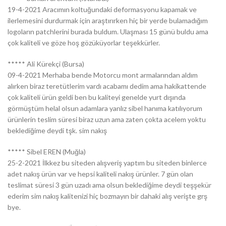
19-4-2021 Aracımın koltuğundaki deformasyonu kapamak ve
ilerlemesini durdurmak için araştırırken hiç bir yerde bulamadığım
logoların patchlerini burada buldum. Ulaşması 15 günü buldu ama
çok kaliteli ve göze hoş gözüküyorlar teşekkürler.
***** Ali Kürekçi (Bursa)
09-4-2021 Merhaba bende Motorcu mont armalarından aldım
alırken biraz teretütlerim vardı acabamı dedim ama hakikattende
çok kaliteli ürün geldi ben bu kaliteyi genelde yurt dışında
görmüştüm helal olsun adamlara yanlız sibel hanıma katılıyorum
ürünlerin teslim süresi biraz uzun ama zaten çokta acelem yoktu
beklediğime deydi tşk. sim nakış
***** Sibel EREN (Muğla)
25-2-2021 İlkkez bu siteden alışveriş yaptım bu siteden binlerce
adet nakış ürün var ve hepsi kaliteli nakış ürünler. 7 gün olan
teslimat süresi 3 gün uzadı ama olsun beklediğime deydi teşşekür
ederim sim nakış kalitenizi hiç bozmayın bir dahaki alış verişte grş
bye.