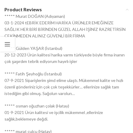
Product Reviews
***** Murat DOĞAN (Adıyaman)
03-1-2024 tEBRİK EDERİM HARİKA ÜRÜNLER EMEĞİNİZE
SAĞLIK HER BİRİ BİRİNDEN GÜZEL ALLAH İŞİNİZ RAZRETİRSİN
ÇEKİNMEDEN ALINIZ GÜVENLİ BİR FİRMA
***** Gülden YAŞAR (İstanbul)
20-12-2023 Ürün kalitesi harika varmı türkiyede böyle firma inanın
çok şaşırdım tebrik ediyorum hayırlı işler
***** Fatih Şeyhoğlu (İstanbul)
07-9-2021 Siparişlerim şimd elime ulaştı. Mükemmel kalite ve hızlı
özenli gönderiniz için çok çok teşekkürler… ellerinize sağlık tam
istediğim gibi olmuş. Sağolun varolun…
***** osman oğuzhan çolak (Hatay)
01-9-2021 Ürün kalitesi ve işcilik mükemmel ,ellerinize
sağlık,beklemeye değdi.
***** murat çulcu (Hatay)