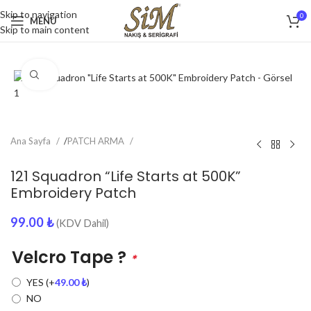
Skip to navigation
0
MENU
Skip to main content
Click to enlarge
Ana Sayfa
/
PATCH ARMA
121 Squadron “Life Starts at 500K”
Embroidery Patch
99.00
₺
(KDV Dahil)
Velcro Tape ?
*
YES
(+
49.00
₺
)
NO