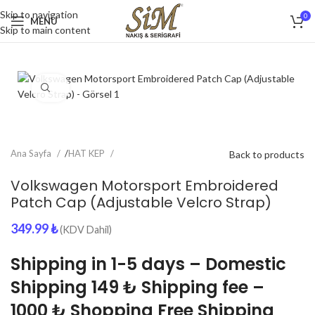
Skip to navigation
0
MENU
Skip to main content
Click to enlarge
Ana Sayfa
/
HAT KEP
Back to products
Volkswagen Motorsport Embroidered
Patch Cap (Adjustable Velcro Strap)
349.99
₺
(KDV Dahil)
Shipping in 1-5 days – Domestic
Shipping 149 ₺ Shipping fee –
1000 ₺ Shopping Free Shipping