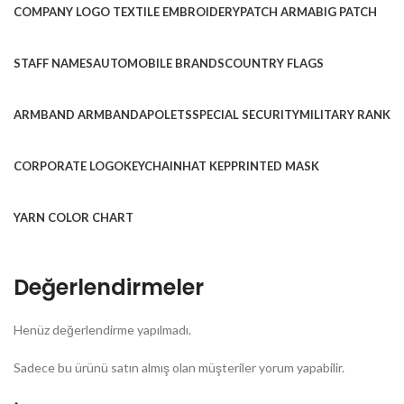
COMPANY LOGO TEXTILE EMBROIDERY
PATCH ARMA
BIG PATCH
STAFF NAMES
AUTOMOBILE BRANDS
COUNTRY FLAGS
ARMBAND ARMBAND
APOLETS
SPECIAL SECURITY
MILITARY RANK
CORPORATE LOGO
KEYCHAIN
HAT KEP
PRINTED MASK
YARN COLOR CHART
Değerlendirmeler
Henüz değerlendirme yapılmadı.
Sadece bu ürünü satın almış olan müşteriler yorum yapabilir.