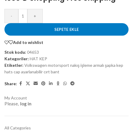
-
+
SEPETE EKLE
Add to wishlist
Stok kodu:
04653
Kategoriler:
HAT KEP
Etiketler:
Volkswagen motorsport nakış işleme armalı şapka kep
hats cap ayarlanabilir cırt bant
Share:
My Account
Please,
log in
All Categories