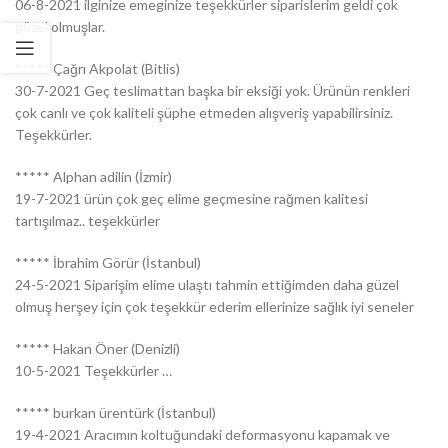
06-8-2021 ilginize emeginize teşekkürler siparislerim geldi çok
güzel olmuşlar.
***** Çağrı Akpolat (Bitlis)
30-7-2021 Geç teslimattan başka bir eksiği yok. Ürünün renkleri
çok canlı ve çok kaliteli şüphe etmeden alışveriş yapabilirsiniz.
Teşekkürler.
***** Alphan adilin (İzmir)
19-7-2021 ürün çok geç elime geçmesine rağmen kalitesi
tartışılmaz.. teşekkürler
***** İbrahim Görür (İstanbul)
24-5-2021 Siparişim elime ulaştı tahmin ettiğimden daha güzel
olmuş herşey için çok teşekkür ederim ellerinize sağlık iyi seneler
***** Hakan Öner (Denizli)
10-5-2021 Teşekkürler …
***** burkan ürentürk (İstanbul)
19-4-2021 Aracımın koltuğundaki deformasyonu kapamak ve