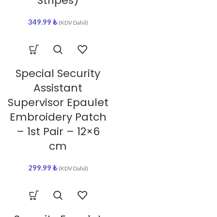
Stripes)
349.99
₺
(KDV Dahil)
Special Security
Assistant
Supervisor Epaulet
Embroidery Patch
– 1st Pair – 12×6
cm
299.99
₺
(KDV Dahil)