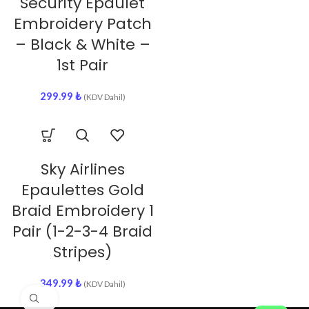
Security Epaulet
Embroidery Patch
– Black & White –
1st Pair
299.99
₺
(KDV Dahil)
Sky Airlines
Epaulettes Gold
Braid Embroidery 1
Pair (1-2-3-4 Braid
Stripes)
349.99
₺
(KDV Dahil)
Click to enlarge