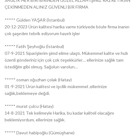
SAĞLIK HER BİRİ BİRİNDEN GÜZEL ALLAH İŞİNİZ RAZRETİRSİN
ÇEKİNMEDEN ALINIZ GÜVENLİ BİR FİRMA
***** Gülden YAŞAR (İstanbul)
20-12-2023 Ürün kalitesi harika varmı türkiyede böyle firma inanın
çok şaşırdım tebrik ediyorum hayırlı işler
***** Fatih Şeyhoğlu (İstanbul)
07-9-2021 Siparişlerim şimd elime ulaştı. Mükemmel kalite ve hızlı
özenli gönderiniz için çok çok teşekkürler… ellerinize sağlık tam
istediğim gibi olmuş. Sağolun varolun…
***** osman oğuzhan çolak (Hatay)
01-9-2021 Ürün kalitesi ve işcilik mükemmel ,ellerinize
sağlık,beklemeye değdi.
***** murat çulcu (Hatay)
14-8-2021 Tek kelimeyle Harika, bu kadar kaliteli olacağını
beklemiyordum, ellerinize sağlık.
***** Davut habipoğlu (Gümüşhane)