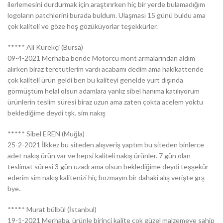
ilerlemesini durdurmak için araştırırken hiç bir yerde bulamadığım
logoların patchlerini burada buldum. Ulaşması 15 günü buldu ama
çok kaliteli ve göze hoş gözüküyorlar teşekkürler.
***** Ali Kürekçi (Bursa)
09-4-2021 Merhaba bende Motorcu mont armalarından aldım
alırken biraz teretütlerim vardı acabamı dedim ama hakikattende
çok kaliteli ürün geldi ben bu kaliteyi genelde yurt dışında
görmüştüm helal olsun adamlara yanlız sibel hanıma katılıyorum
ürünlerin teslim süresi biraz uzun ama zaten çokta acelem yoktu
beklediğime deydi tşk. sim nakış
***** Sibel EREN (Muğla)
25-2-2021 İlkkez bu siteden alışveriş yaptım bu siteden binlerce
adet nakış ürün var ve hepsi kaliteli nakış ürünler. 7 gün olan
teslimat süresi 3 gün uzadı ama olsun beklediğime deydi teşşekür
ederim sim nakış kalitenizi hiç bozmayın bir dahaki alış verişte grş
bye.
***** Murat bülbül (İstanbul)
19-1-2021 Merhaba, ürünle birinci kalite çok güzel malzemeye sahip