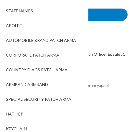
-
+
STAFF NAMES
SEPETE EKLE
APOLET
Add to wishlist
AUTOMOBILE BRAND PATCH ARMA
Stok kodu:
05518
Kategoriler:
APOLET
Etiketler:
Seaman Captain Yacht Limited Watch Officer Epaulet 1
CORPORATE PATCH ARMA
Pair 12.5x6 cm
COUNTRY FLAGS PATCH ARMA
Share:
ARMBAND ARMBAND
Sadece bu ürünü satın almış olan müşteriler yorum yapabilir.
SPECIAL SECURITY PATCH ARMA
Değerlendirmeler
Henüz değerlendirme yapılmadı.
HAT KEP
KEYCHAIN