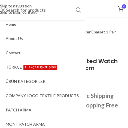
Skip to navigation
0
MENU
Skip to main content
Home
Click to enlarge
About Us
Ana Sayfa
/
APOLET
Contact
Seaman Captain Yacht Limited Watch
Officer Epaulet 1 Pair 12.5×6 cm
TÜRKÇE
TÜRKÇE ALIŞVERİŞ YAP
349.99
₺
(KDV Dahil)
ÜRÜN KATEGORİLERİ
Shipping in 1-5 days – Domestic Shipping
COMPANY LOGO TEXTILE PRODUCTS
149 ₺ Shipping fee – 1000 ₺ Shopping Free
PATCH ARMA
Shipping
MONT PATCH ARMA