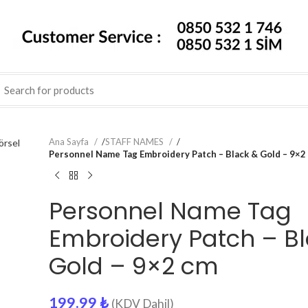
Ana Sayfa
/
STAFF NAMES
/
Personnel Name Tag Embroidery Patch – Black & Gold – 9×2
Personnel Name Tag
Embroidery Patch – B
Gold – 9×2 cm
199.99
₺
(KDV Dahil)