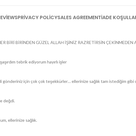
EVIEWS
PRIVACY POLICY
SALES AGREEMENT
İADE KOŞULLA
ER BİRİ BİRİNDEN GÜZEL ALLAH İŞİNİZ RAZRETİRSİN ÇEKİNMEDEN A
aşırdım tebrik ediyorum hayırlı işler
li gönderiniz için çok çok teşekkürler… ellerinize sağlık tam istediğim gib
ye değdi.
m, ellerinize sağlık.