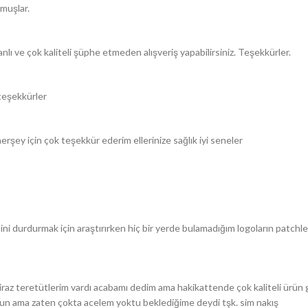
lmuşlar.
lı ve çok kaliteli şüphe etmeden alışveriş yapabilirsiniz. Teşekkürler.
teşekkürler
şey için çok teşekkür ederim ellerinize sağlık iyi seneler
durdurmak için araştırırken hiç bir yerde bulamadığım logoların patchle
z teretütlerim vardı acabamı dedim ama hakikattende çok kaliteli ürün g
 uzun ama zaten çokta acelem yoktu beklediğime deydi tşk. sim nakış