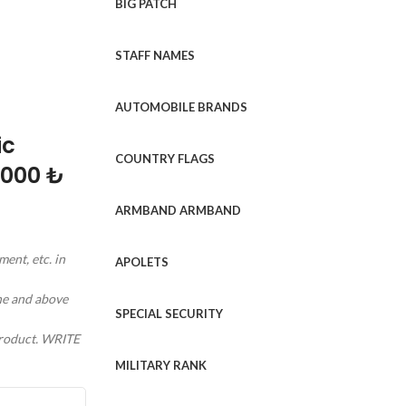
BIG PATCH
STAFF NAMES
AUTOMOBILE BRANDS
ic
COUNTRY FLAGS
1000 ₺
ARMBAND ARMBAND
ment, etc. in
APOLETS
ine and above
SPECIAL SECURITY
 product. WRITE
MILITARY RANK