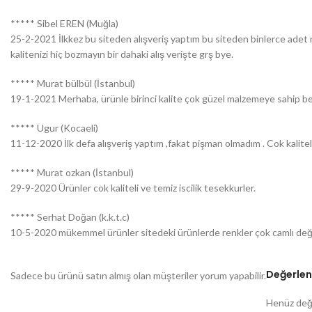
***** Sibel EREN (Muğla)
25-2-2021 İlkkez bu siteden alışveriş yaptım bu siteden binlerce adet n
kalitenizi hiç bozmayın bir dahaki alış verişte grş bye.
***** Murat bülbül (İstanbul)
19-1-2021 Merhaba, ürünle birinci kalite çok güzel malzemeye sahip be
***** Ugur (Kocaeli)
11-12-2020 İlk defa alışveriş yaptım ,fakat pişman olmadım . Cok kalitel
***** Murat ozkan (İstanbul)
29-9-2020 Ürünler cok kaliteli ve temiz iscilik tesekkurler.
***** Serhat Doğan (k.k.t.c)
10-5-2020 mükemmel ürünler sitedeki ürünlerde renkler çok camlı değil
Değerlen
Sadece bu ürünü satın almış olan müşteriler yorum yapabilir.
Henüz değe