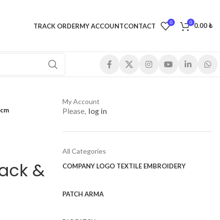
0
0
0.00
₺
TRACK ORDER
MY ACCOUNT
CONTACT
My Account
 cm
Please,
log in
All Categories
lack &
COMPANY LOGO TEXTILE EMBROIDERY
PATCH ARMA