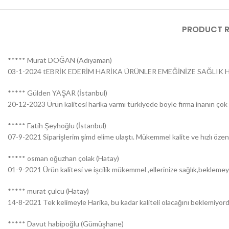
PRODUCT R
***** Murat DOĞAN (Adıyaman)
03-1-2024 tEBRİK EDERİM HARİKA ÜRÜNLER EMEĞİNİZE SAĞLIK H
***** Gülden YAŞAR (İstanbul)
20-12-2023 Ürün kalitesi harika varmı türkiyede böyle firma inanın çok ş
***** Fatih Şeyhoğlu (İstanbul)
07-9-2021 Siparişlerim şimd elime ulaştı. Mükemmel kalite ve hızlı özen
***** osman oğuzhan çolak (Hatay)
01-9-2021 Ürün kalitesi ve işcilik mükemmel ,ellerinize sağlık,bekleme
***** murat çulcu (Hatay)
14-8-2021 Tek kelimeyle Harika, bu kadar kaliteli olacağını beklemiyordu
***** Davut habipoğlu (Gümüşhane)