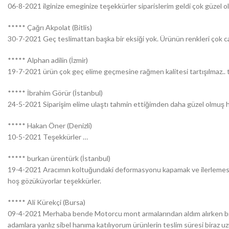
06-8-2021 ilginize emeginize teşekkürler siparislerim geldi çok güzel o
***** Çağrı Akpolat (Bitlis)
30-7-2021 Geç teslimattan başka bir eksiği yok. Ürünün renkleri çok can
***** Alphan adilin (İzmir)
19-7-2021 ürün çok geç elime geçmesine rağmen kalitesi tartışılmaz.. 
***** İbrahim Görür (İstanbul)
24-5-2021 Siparişim elime ulaştı tahmin ettiğimden daha güzel olmuş her
***** Hakan Öner (Denizli)
10-5-2021 Teşekkürler …
***** burkan ürentürk (İstanbul)
19-4-2021 Aracımın koltuğundaki deformasyonu kapamak ve ilerlemesini 
hoş gözüküyorlar teşekkürler.
***** Ali Kürekçi (Bursa)
09-4-2021 Merhaba bende Motorcu mont armalarından aldım alırken bira
adamlara yanlız sibel hanıma katılıyorum ürünlerin teslim süresi biraz