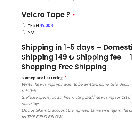
Velcro Tape ?
*
YES
(+
49.00
₺
)
NO
Shipping in 1-5 days – Domest
Shipping 149 ₺ Shipping fee – 
Shopping Free Shipping
*
Nameplate Lettering
Write the writings you want to be written, name, title, depart
this field.
2. Please specify as 1st line writing 2nd line writing for 1st l
name tags.
Do not take into account the representative writings in the
IN THE FIELD BELOW.