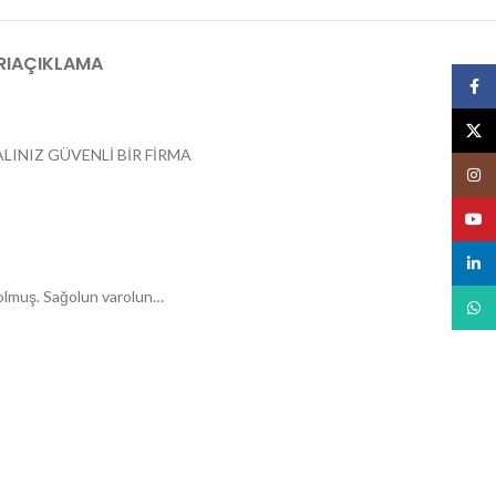
RI
AÇIKLAMA
Face
X
LINIZ GÜVENLİ BİR FİRMA
Insta
YouT
linked
i olmuş. Sağolun varolun…
What