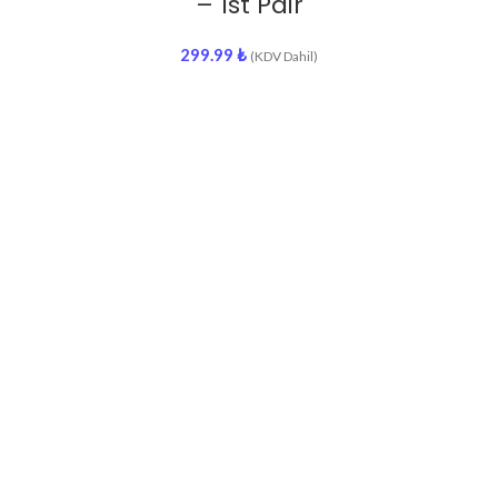
– 1st Pair
299.99
₺
(KDV Dahil)