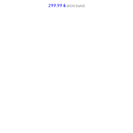
299.99
₺
(KDV Dahil)