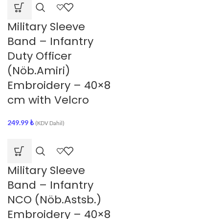
Military Sleeve
Band – Infantry
Duty Officer
(Nöb.Amiri)
Embroidery – 40×8
cm with Velcro
249.99
₺
(KDV Dahil)
Military Sleeve
Band – Infantry
NCO (Nöb.Astsb.)
Embroidery – 40×8