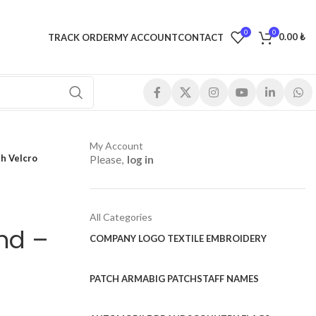
0
0
0.00
₺
TRACK ORDER
MY ACCOUNT
CONTACT
My Account
th Velcro
Please,
log in
All Categories
nd –
COMPANY LOGO TEXTILE EMBROIDERY
PATCH ARMA
BIG PATCH
STAFF NAMES