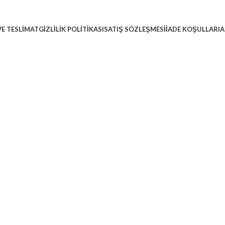
E TESLIMAT
GIZLILIK POLITIKASI
SATIŞ SÖZLEŞMESI
İADE KOŞULLARI
A