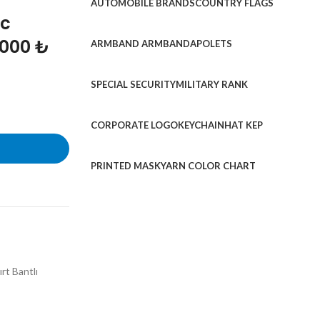
AUTOMOBILE BRANDS
COUNTRY FLAGS
ic
1000 ₺
ARMBAND ARMBAND
APOLETS
SPECIAL SECURITY
MILITARY RANK
CORPORATE LOGO
KEYCHAIN
HAT KEP
PRINTED MASK
YARN COLOR CHART
rt Bantlı