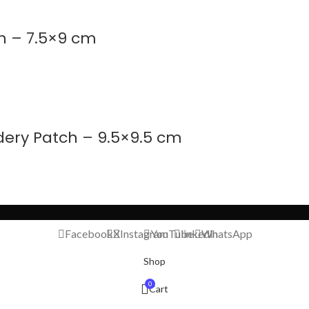
h – 7.5×9 cm
ery Patch – 9.5×9.5 cm
Facebook
X
Instagram
YouTube
linkedin
WhatsApp
Shop
0
Cart