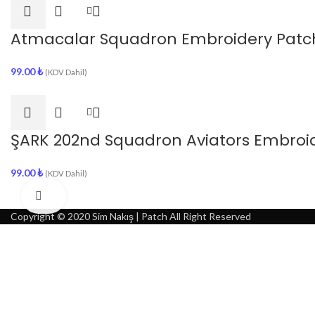
Atmacalar Squadron Embroidery Patc
99.00
₺
(KDV Dahil)
ŞARK 202nd Squadron Aviators Embroid
99.00
₺
(KDV Dahil)
Click to enlarge
Copyright © 2020 Sim Nakış | Patch All Right Reserved