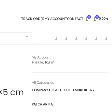
0
0
0.00
₺
TRACK ORDER
MY ACCOUNT
CONTACT
My Account
Please,
log in
All Categories
0×5 cm
COMPANY LOGO TEXTILE EMBROIDERY
PATCH ARMA