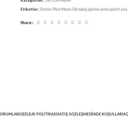
Kategoriler:
PATCH ARMA
Etiketler:
Drone Pilot Mavic Dji nakış işleme arma patch pe
Share:
YORUMLARI
GIZLILIK POLITIKASI
SATIŞ SÖZLEŞMESI
İADE KOŞULLARI
AÇ