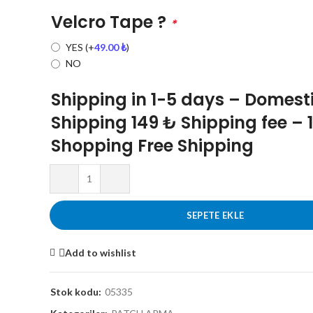
Velcro Tape ?
*
YES
(+
49.00
₺
)
NO
Shipping in 1-5 days – Domest
Shipping 149 ₺ Shipping fee – 
Shopping Free Shipping
SEPETE EKLE
Add to wishlist
Stok kodu:
05335