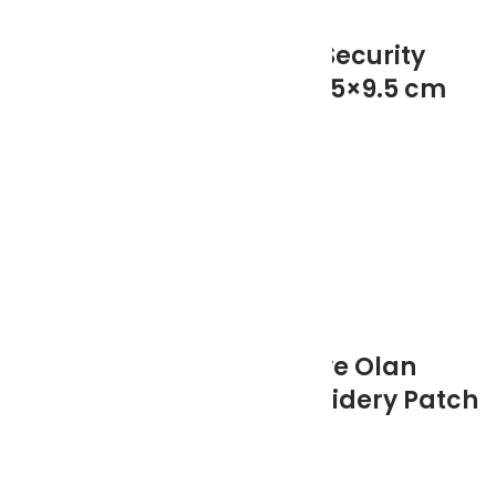
Atmaca 67 Military Security
Embroidery Patch – 9.5×9.5 cm
99.00
₺
(KDV Dahil)
Atatürk Bizim Maviye Olan
Sevdamız Selanik Embroidery Patch
– 9.5×9.5 cm
99.00
₺
(KDV Dahil)