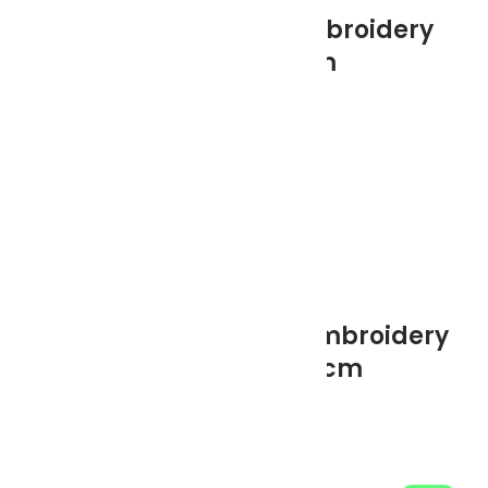
E-7T Mission Crew Embroidery
Patch – 9.5 cm
99.00
₺
(KDV Dahil)
Korsanlar Squadron Embroidery
Patch – 9.5×9.5 cm
99.00
₺
(KDV Dahil)
Click to enlarge