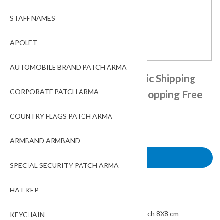
STAFF NAMES
YES
(+
49.00
₺
)
NO
APOLET
AUTOMOBILE BRAND PATCH ARMA
Shipping in 1-5 days – Domestic Shipping
CORPORATE PATCH ARMA
149 ₺ Shipping fee – 1000 ₺ Shopping Free
Shipping
COUNTRY FLAGS PATCH ARMA
-
+
ARMBAND ARMBAND
SEPETE EKLE
SPECIAL SECURITY PATCH ARMA
Add to wishlist
HAT KEP
Stok kodu:
03794
Kategoriler:
PATCH ARMA
Etiketler:
Birlikte Güzel nakış işleme arma patch 8X8 cm
KEYCHAIN