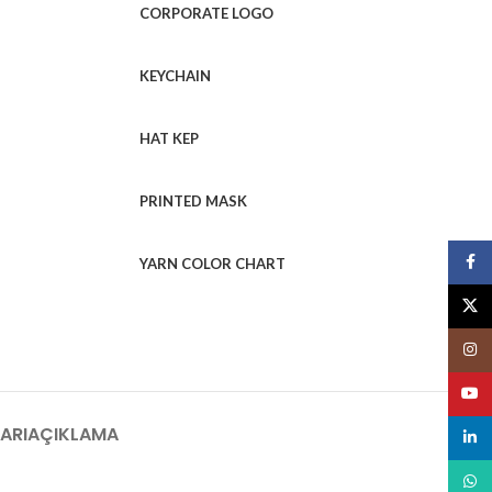
CORPORATE LOGO
KEYCHAIN
HAT KEP
PRINTED MASK
Face
YARN COLOR CHART
X
Insta
YouT
ARI
AÇIKLAMA
linked
What