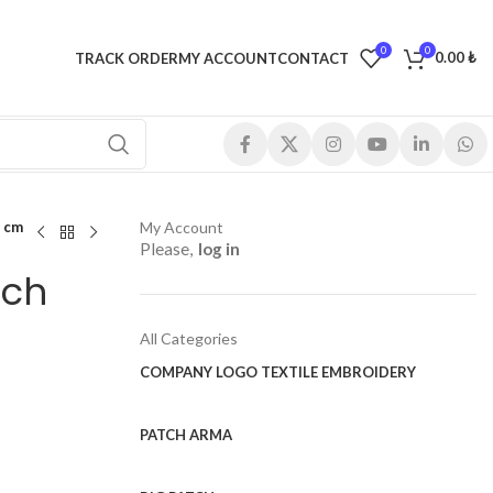
0
0
0.00
₺
TRACK ORDER
MY ACCOUNT
CONTACT
5 cm
My Account
Please,
log in
tch
All Categories
COMPANY LOGO TEXTILE EMBROIDERY
PATCH ARMA