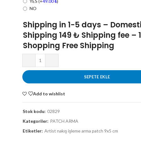
YES
(+
49.00
₺
)
NO
Shipping in 1-5 days – Domest
Shipping 149 ₺ Shipping fee – 
Shopping Free Shipping
SEPETE EKLE
Add to wishlist
Stok kodu:
02829
Kategoriler:
PATCH ARMA
Etiketler:
Artist nakış işleme arma patch 9x5 cm