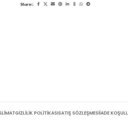
Share:
SLIMAT
GIZLILIK POLITIKASI
SATIŞ SÖZLEŞMESI
İADE KOŞULL