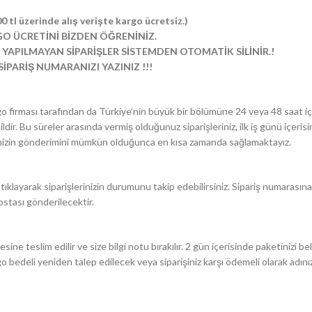
 üzerinde alış verişte kargo ücretsiz.)
GO ÜCRETİNİ BİZDEN ÖĞRENİNİZ.
 YAPILMAYAN SİPARİŞLER SİSTEMDEN OTOMATİK SİLİNİR.!
PARİŞ NUMARANIZI YAZINIZ !!!
kargo firması tarafından da Türkiye’nin büyük bir bölümüne 24 veya 48 saat
ldir. Bu süreler arasında vermiş olduğunuz siparişleriniz, ilk iş günü içerisi
lerinizin gönderimini mümkün olduğunca en kısa zamanda sağlamaktayız.
tıklayarak siparişlerinizin durumunu takip edebilirsiniz. Sipariş numarasın
postası gönderilecektir.
e teslim edilir ve size bilgi notu bırakılır. 2 gün içerisinde paketinizi be
rgo bedeli yeniden talep edilecek veya siparişiniz karşı ödemeli olarak adını