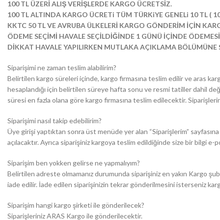
100 TL ÜZERİ ALIŞ VERİŞLERDE KARGO ÜCRETSİZ.
100 TL ALTINDA KARGO ÜCRETi TÜM TÜRKiYE GENELi 10 TL ( 100 tl
KKTC 50 TL VE AVRUBA ÜLKELERİ KARGO GÖNDERİM İÇİN KAR
ÖDEME SEÇİMİ HAVALE SEÇİLDİĞİNDE 1 GÜNÜ İÇİNDE ÖDEMESİ
DİKKAT HAVALE YAPILIRKEN MUTLAKA AÇIKLAMA BÖLÜMÜNE Sİ
Siparişimi ne zaman teslim alabilirim?
Belirtilen kargo süreleri içinde, kargo firmasına teslim edilir ve aras 
hesaplandığı için belirtilen süreye hafta sonu ve resmi tatiller dahil deği
süresi en fazla olana göre kargo firmasına teslim edilecektir. Sipariş
Siparişimi nasıl takip edebilirim?
Üye girişi yaptıktan sonra üst menüde yer alan “Siparişlerim” sayfasına 
açılacaktır. Ayrıca siparişiniz kargoya teslim edildiğinde size bir bilgi e-
Siparişim ben yokken gelirse ne yapmalıyım?
Belirtilen adreste olmamanız durumunda siparişiniz en yakın Kargo şubesin
iade edilir. İade edilen siparişinizin tekrar gönderilmesini isterseniz ka
Siparişim hangi kargo şirketi ile gönderilecek?
Siparişleriniz ARAS Kargo ile gönderilecektir.