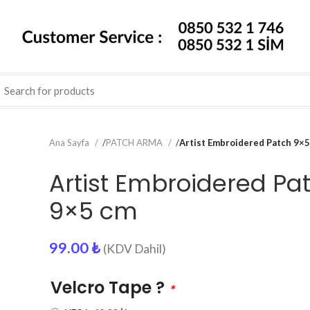
Ana Sayfa
/
PATCH ARMA
/
Artist Embroidered Patch 9×
Artist Embroidered Pa
9×5 cm
99.00
₺
(KDV Dahil)
Velcro Tape ?
*