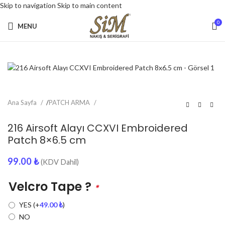
Skip to navigation
Skip to main content
0
MENU
Ana Sayfa
/
PATCH ARMA
216 Airsoft Alayı CCXVI Embroidered
Patch 8×6.5 cm
99.00
₺
(KDV Dahil)
Velcro Tape ?
*
YES
(+
49.00
₺
)
NO