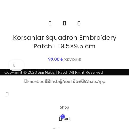
Korsanlar Squadron Embroidery
Patch – 9.5×9.5 cm
99.00
₺
(KDV Dahil)
Click to enlarge
Copyright © 2020 Sim Nakış | Patch All Right Reserved
Facebook
X
Instagram
YouTube
linkedin
WhatsApp
Shop
0
Cart