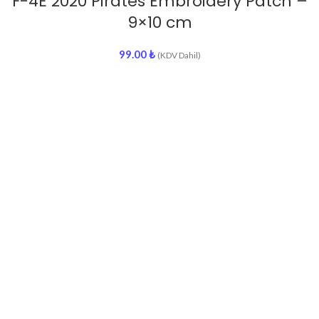
F-4E 2020 Pirates Embroidery Patch –
9×10 cm
99.00
₺
(KDV Dahil)