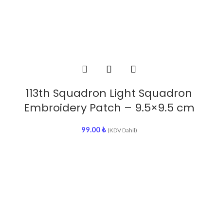
113th Squadron Light Squadron
Embroidery Patch – 9.5×9.5 cm
99.00
₺
(KDV Dahil)