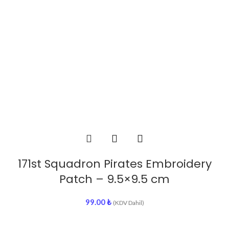
171st Squadron Pirates Embroidery
Patch – 9.5×9.5 cm
99.00
₺
(KDV Dahil)