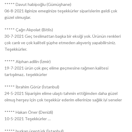
***** Davut habipoğlu (Gümüşhane)
06-8-2021 ilginize emeginize teşekkürler siparislerim geldi çok
güzel olmuşlar.
***** Çağrı Akpolat (Bitlis)
30-7-2021 Geç teslimattan başka bir eksiği yok. Ürünün renkleri
çok canlı ve çok kaliteli şüphe etmeden alışveriş yapabilirsiniz.
Teşekkürler.
***** Alphan adilin (İzmir)
19-7-2021 ürün çok geç elime geçmesine rağmen kalitesi
tartışılmaz.. teşekkürler
***** İbrahim Görür (İstanbul)
24-5-2021 Siparişim elime ulaştı tahmin ettiğimden daha güzel
olmuş herşey için çok teşekkür ederim ellerinize sağlık iyi seneler
***** Hakan Öner (Denizli)
10-5-2021 Teşekkürler …
***** burkan ürentürk (İstanbul)