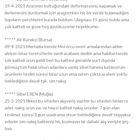
19-4-2021 Aracımın koltuğundaki deformasyonu kapamak ve
ilerlemesini durdurmak için araştırırken hiç bir yerde bulamadığım
logoların patchlerini burada buldum. Ulaşması 15 günü buldu ama
çok kaliteli ve göze hoş gözüküyorlar teşekkürler.
***** Ali Kürekçi (Bursa)
09-4-2021 Merhaba bende Motorcu mont armalarından aldım
alırken biraz teretütlerim vardı acabamı dedim ama hakikattende
çok kaliteli ürün geldi ben bu kaliteyi genelde yurt dışında
görmüştüm helal olsun adamlara yanlız sibel hanıma katılıyorum
ürünlerin teslim süresi biraz uzun ama zaten çokta acelem yoktu
beklediğime deydi tşk. sim nakış
***** Sibel EREN (Muğla)
25-2-2021 İlkkez bu siteden alışveriş yaptım bu siteden binlerce
adet nakış ürün var ve hepsi kaliteli nakış ürünler. 7 gün olan
teslimat süresi 3 gün uzadı ama olsun beklediğime deydi teşşekür
ederim sim nakış kalitenizi hiç bozmayın bir dahaki alış verişte grş
bye.