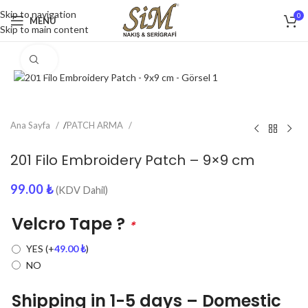
Skip to navigation
0
MENU
Skip to main content
Click to enlarge
Ana Sayfa
/
PATCH ARMA
201 Filo Embroidery Patch – 9×9 cm
99.00
₺
(KDV Dahil)
Velcro Tape ?
*
YES
(+
49.00
₺
)
NO
Shipping in 1-5 days – Domestic