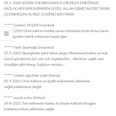
03-1-2024 tEBRİK EDERİM HARİKA ÜRÜNLER EMEĞİNİZE
SAĞLIK HER BİRİ BİRİNDEN GÜZEL ALLAH İŞİNİZ RAZRETİRSİN
ÇEKİNMEDEN ALINIZ GÜVENLİ BİR FİRMA
***** Gülden YAŞAR (İstanbul)
20-12-2023 Ürün kalitesi harika varmı türkiyede böyle firma inanın
çok şaşırdım tebrik ediyorum hayırlı işler
***** Fatih Şeyhoğlu (İstanbul)
07-9-2021 Siparişlerim şimd elime ulaştı. Mükemmel kalite ve hızlı
özenli gönderiniz için çok çok teşekkürler… ellerinize sağlık tam
istediğim gibi olmuş. Sağolun varolun…
***** osman oğuzhan çolak (Hatay)
01-9-2021 Ürün kalitesi ve işcilik mükemmel ,ellerinize
sağlık,beklemeye değdi.
***** murat çulcu (Hatay)
14-8-2021 Tek kelimeyle Harika, bu kadar kaliteli olacağını
beklemiyordum, ellerinize sağlık.