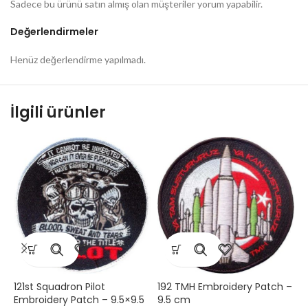
Sadece bu ürünü satın almış olan müşteriler yorum yapabilir.
Değerlendirmeler
Henüz değerlendirme yapılmadı.
İlgili ürünler
121st Squadron Pilot
192 TMH Embroidery Patch –
B
Embroidery Patch – 9.5×9.5
9.5 cm
P