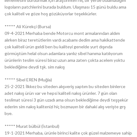
ilerlemesini durdurmak için araştırırken hiç bir yerde bulamadığım
logoların patchlerini burada buldum. Ulaşması 15 günü buldu ama
çok kaliteli ve göze hoş gözüküyorlar teşekkürler.
***** Ali Kürekçi (Bursa)
09-4-2021 Merhaba bende Motorcu mont armalarından aldım
alırken biraz teretütlerim vardı acabamı dedim ama hakikattende
çok kaliteli ürün geldi ben bu kaliteyi genelde yurt dışında
görmüştüm helal olsun adamlara yanlız sibel hanıma katılıyorum
ürünlerin teslim süresi biraz uzun ama zaten çokta acelem yoktu
beklediğime deydi tşk. sim nakış
***** Sibel EREN (Muğla)
25-2-2021 İlkkez bu siteden alışveriş yaptım bu siteden binlerce
adet nakış ürün var ve hepsi kaliteli nakış ürünler. 7 gün olan
teslimat süresi 3 gün uzadı ama olsun beklediğime deydi teşşekür
ederim sim nakış kalitenizi hiç bozmayın bir dahaki alış verişte grş
bye.
***** Murat bülbül (İstanbul)
19-1-2021 Merhaba, ürünle birinci kalite çok güzel malzemeye sahip