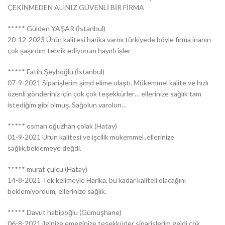
ÇEKİNMEDEN ALINIZ GÜVENLİ BİR FİRMA
***** Gülden YAŞAR (İstanbul)
20-12-2023 Ürün kalitesi harika varmı türkiyede böyle firma inanın
çok şaşırdım tebrik ediyorum hayırlı işler
***** Fatih Şeyhoğlu (İstanbul)
07-9-2021 Siparişlerim şimd elime ulaştı. Mükemmel kalite ve hızlı
özenli gönderiniz için çok çok teşekkürler… ellerinize sağlık tam
istediğim gibi olmuş. Sağolun varolun…
***** osman oğuzhan çolak (Hatay)
01-9-2021 Ürün kalitesi ve işcilik mükemmel ,ellerinize
sağlık,beklemeye değdi.
***** murat çulcu (Hatay)
14-8-2021 Tek kelimeyle Harika, bu kadar kaliteli olacağını
beklemiyordum, ellerinize sağlık.
***** Davut habipoğlu (Gümüşhane)
06-8-2021 ilginize emeginize teşekkürler siparislerim geldi çok