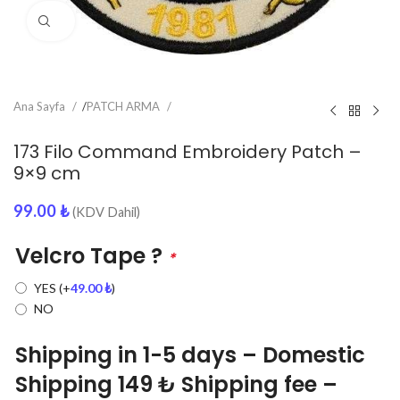
Click to enlarge
Ana Sayfa
/
PATCH ARMA
173 Filo Command Embroidery Patch –
9×9 cm
99.00
₺
(KDV Dahil)
Velcro Tape ?
*
YES
(+
49.00
₺
)
NO
Shipping in 1-5 days – Domestic
Shipping 149 ₺ Shipping fee –