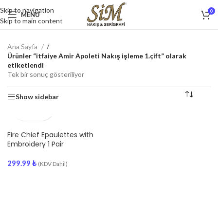
Skip to navigation
0
MENU
Skip to main content
Ana Sayfa
/
Ürünler “itfaiye Amir Apoleti Nakış işleme 1.çift” olarak
etiketlendi
Tek bir sonuç gösteriliyor
Show sidebar
Fire Chief Epaulettes with
Embroidery 1 Pair
299.99
₺
(KDV Dahil)