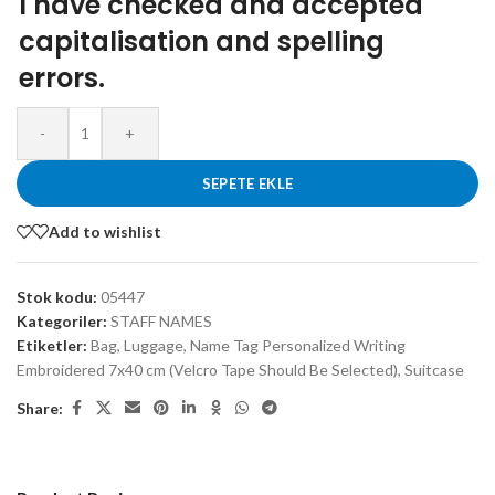
I have checked and accepted
capitalisation and spelling
errors.
-
+
SEPETE EKLE
Add to wishlist
Stok kodu:
05447
Kategoriler:
STAFF NAMES
Etiketler:
Bag
,
Luggage
,
Name Tag Personalized Writing
Embroidered 7x40 cm (Velcro Tape Should Be Selected)
,
Suitcase
Share: