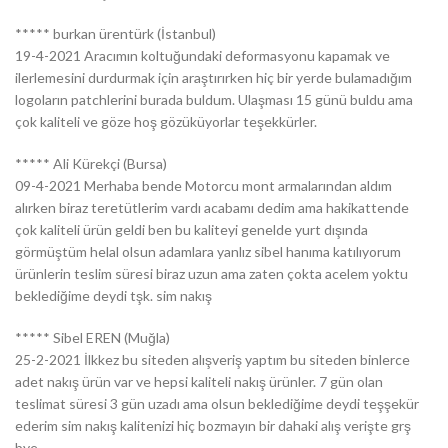
***** burkan ürentürk (İstanbul)
19-4-2021 Aracımın koltuğundaki deformasyonu kapamak ve
ilerlemesini durdurmak için araştırırken hiç bir yerde bulamadığım
logoların patchlerini burada buldum. Ulaşması 15 günü buldu ama
çok kaliteli ve göze hoş gözüküyorlar teşekkürler.
***** Ali Kürekçi (Bursa)
09-4-2021 Merhaba bende Motorcu mont armalarından aldım
alırken biraz teretütlerim vardı acabamı dedim ama hakikattende
çok kaliteli ürün geldi ben bu kaliteyi genelde yurt dışında
görmüştüm helal olsun adamlara yanlız sibel hanıma katılıyorum
ürünlerin teslim süresi biraz uzun ama zaten çokta acelem yoktu
beklediğime deydi tşk. sim nakış
***** Sibel EREN (Muğla)
25-2-2021 İlkkez bu siteden alışveriş yaptım bu siteden binlerce
adet nakış ürün var ve hepsi kaliteli nakış ürünler. 7 gün olan
teslimat süresi 3 gün uzadı ama olsun beklediğime deydi teşşekür
ederim sim nakış kalitenizi hiç bozmayın bir dahaki alış verişte grş
bye.