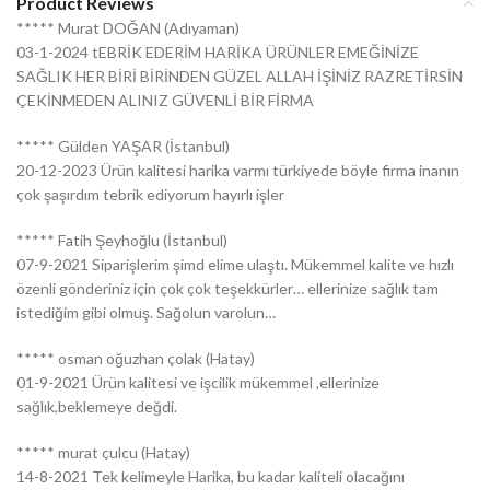
Product Reviews
***** Murat DOĞAN (Adıyaman)
03-1-2024 tEBRİK EDERİM HARİKA ÜRÜNLER EMEĞİNİZE
SAĞLIK HER BİRİ BİRİNDEN GÜZEL ALLAH İŞİNİZ RAZRETİRSİN
ÇEKİNMEDEN ALINIZ GÜVENLİ BİR FİRMA
***** Gülden YAŞAR (İstanbul)
20-12-2023 Ürün kalitesi harika varmı türkiyede böyle firma inanın
çok şaşırdım tebrik ediyorum hayırlı işler
***** Fatih Şeyhoğlu (İstanbul)
07-9-2021 Siparişlerim şimd elime ulaştı. Mükemmel kalite ve hızlı
özenli gönderiniz için çok çok teşekkürler… ellerinize sağlık tam
istediğim gibi olmuş. Sağolun varolun…
***** osman oğuzhan çolak (Hatay)
01-9-2021 Ürün kalitesi ve işcilik mükemmel ,ellerinize
sağlık,beklemeye değdi.
***** murat çulcu (Hatay)
14-8-2021 Tek kelimeyle Harika, bu kadar kaliteli olacağını