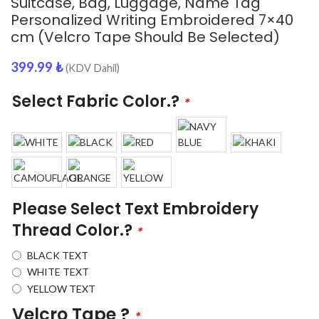
Suitcase, Bag, Luggage, Name Tag
Personalized Writing Embroidered 7×40
cm (Velcro Tape Should Be Selected)
399.99
₺
(KDV Dahil)
Select Fabric Color.?
*
Please Select Text Embroidery
Thread Color.?
*
BLACK TEXT
WHITE TEXT
YELLOW TEXT
Velcro Tape ?
*