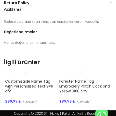
Return Policy
Açıklama
Sadece bu ürünü satın almış olan müşteriler yorum yapabilir.
Değerlendirmeler
Henüz değerlendirme yapılmadı.
İlgili ürünler
Customizable Name Tag
Forester Name Tag
E
with Personalized Text 9×11
Embroidery Patch Black and
P
cm
Yellow 3×10 cm
2
399.99
₺
199.99
₺
(KDV Dahil)
(KDV Dahil)
Copyright © 2020 Sim Nakış | Patch All Right Reserved