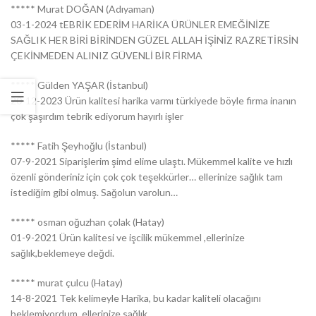
***** Murat DOĞAN (Adıyaman)
03-1-2024 tEBRİK EDERİM HARİKA ÜRÜNLER EMEĞİNİZE
SAĞLIK HER BİRİ BİRİNDEN GÜZEL ALLAH İŞİNİZ RAZRETİRSİN
ÇEKİNMEDEN ALINIZ GÜVENLİ BİR FİRMA
***** Gülden YAŞAR (İstanbul)
20-12-2023 Ürün kalitesi harika varmı türkiyede böyle firma inanın
çok şaşırdım tebrik ediyorum hayırlı işler
***** Fatih Şeyhoğlu (İstanbul)
07-9-2021 Siparişlerim şimd elime ulaştı. Mükemmel kalite ve hızlı
özenli gönderiniz için çok çok teşekkürler… ellerinize sağlık tam
istediğim gibi olmuş. Sağolun varolun…
***** osman oğuzhan çolak (Hatay)
01-9-2021 Ürün kalitesi ve işcilik mükemmel ,ellerinize
sağlık,beklemeye değdi.
***** murat çulcu (Hatay)
14-8-2021 Tek kelimeyle Harika, bu kadar kaliteli olacağını
beklemiyordum, ellerinize sağlık.