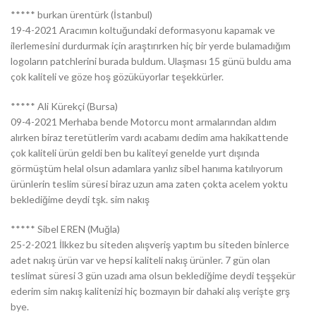
***** burkan ürentürk (İstanbul)
19-4-2021 Aracımın koltuğundaki deformasyonu kapamak ve
ilerlemesini durdurmak için araştırırken hiç bir yerde bulamadığım
logoların patchlerini burada buldum. Ulaşması 15 günü buldu ama
çok kaliteli ve göze hoş gözüküyorlar teşekkürler.
***** Ali Kürekçi (Bursa)
09-4-2021 Merhaba bende Motorcu mont armalarından aldım
alırken biraz teretütlerim vardı acabamı dedim ama hakikattende
çok kaliteli ürün geldi ben bu kaliteyi genelde yurt dışında
görmüştüm helal olsun adamlara yanlız sibel hanıma katılıyorum
ürünlerin teslim süresi biraz uzun ama zaten çokta acelem yoktu
beklediğime deydi tşk. sim nakış
***** Sibel EREN (Muğla)
25-2-2021 İlkkez bu siteden alışveriş yaptım bu siteden binlerce
adet nakış ürün var ve hepsi kaliteli nakış ürünler. 7 gün olan
teslimat süresi 3 gün uzadı ama olsun beklediğime deydi teşşekür
ederim sim nakış kalitenizi hiç bozmayın bir dahaki alış verişte grş
bye.