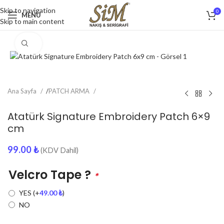
Skip to navigation
0
MENU
Skip to main content
Click to enlarge
Ana Sayfa
/
PATCH ARMA
Atatürk Signature Embroidery Patch 6×9
cm
99.00
₺
(KDV Dahil)
Velcro Tape ?
*
YES
(+
49.00
₺
)
NO