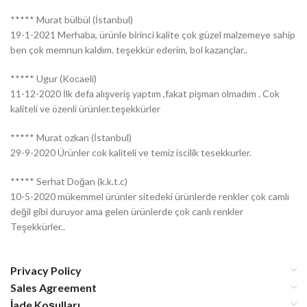
***** Murat bülbül (İstanbul)
19-1-2021 Merhaba, ürünle birinci kalite çok güzel malzemeye sahip
ben çok memnun kaldım. teşekkür ederim, bol kazançlar..
***** Ugur (Kocaeli)
11-12-2020 İlk defa alışveriş yaptım ,fakat pişman olmadım . Cok
kaliteli ve özenli ürünler.teşekkürler
***** Murat ozkan (İstanbul)
29-9-2020 Ürünler cok kaliteli ve temiz iscilik tesekkurler.
***** Serhat Doğan (k.k.t.c)
10-5-2020 mükemmel ürünler sitedeki ürünlerde renkler çok camlı
değil gibi duruyor ama gelen ürünlerde çok canlı renkler
Teşekkürler..
Privacy Policy
Sales Agreement
İade Koşulları