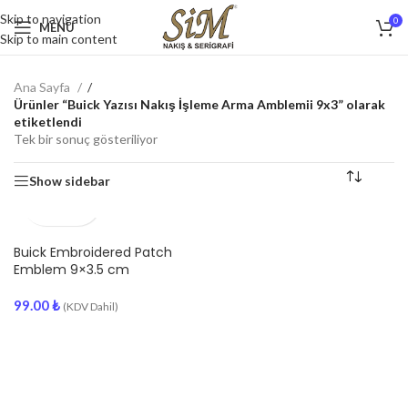
Skip to navigation
0
MENU
Skip to main content
Ana Sayfa
/
Ürünler “Buick Yazısı Nakış İşleme Arma Amblemii 9x3” olarak
etiketlendi
Tek bir sonuç gösteriliyor
Show sidebar
Buick Embroidered Patch
Emblem 9×3.5 cm
99.00
₺
(KDV Dahil)